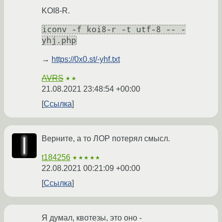
KOI8-R.
iconv -f koi8-r -t utf-8 -- -
yhj.php
→
https://0x0.st/-yhf.txt
AVRS
★★
21.08.2021 23:48:54 +00:00
Ссылка
Верните, а то ЛОР потерял смысл.
t184256
★★★★★
22.08.2021 00:21:09 +00:00
Ссылка
Я думал, квотезы, это оно -