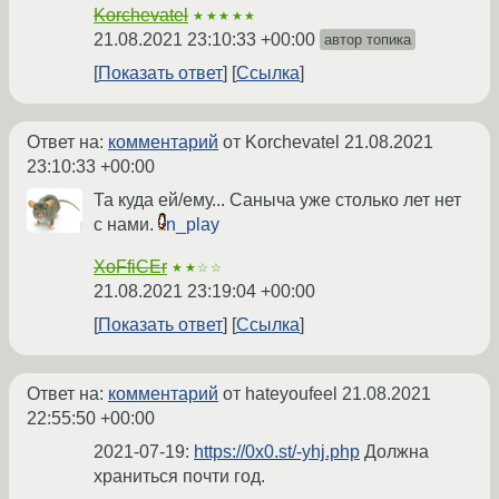
Korchevatel
★★★★★
21.08.2021 23:10:33 +00:00
автор топика
Показать ответ
Ссылка
Ответ на:
комментарий
от Korchevatel
21.08.2021
23:10:33 +00:00
Та куда ей/ему... Саныча уже столько лет нет
с нами.
n_play
XoFfiCEr
★★☆☆
21.08.2021 23:19:04 +00:00
Показать ответ
Ссылка
Ответ на:
комментарий
от hateyoufeel
21.08.2021
22:55:50 +00:00
2021-07-19:
https://0x0.st/-yhj.php
Должна
храниться почти год.