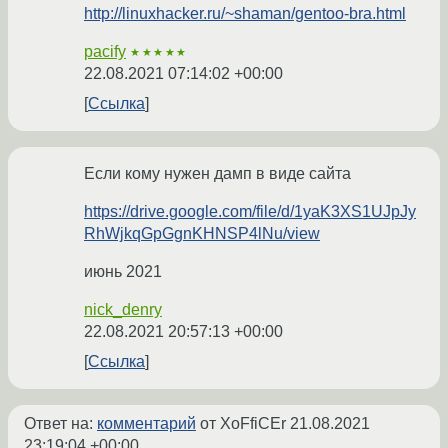
http://linuxhacker.ru/~shaman/gentoo-bra.html
pacify
★★★★★
22.08.2021 07:14:02 +00:00
Ссылка
Если кому нужен дамп в виде сайта
https://drive.google.com/file/d/1yaK3XS1UJpJy
RhWjkqGpGgnKHNSP4lNu/view
июнь 2021
nick_denry
22.08.2021 20:57:13 +00:00
Ссылка
Ответ на:
комментарий
от XoFfiCEr
21.08.2021
23:19:04 +00:00