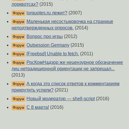
лорквотсах?
(2015)
lorquotes.ru лежит?
(2007)
Форум
Маленькая несостыковочка на странице
Форум
неподтвержденных опросов.
(2014)
Вопрос про игры
(2012)
Форум
Outsession Germany
(2015)
Форум
[Freebsd] Unable to fetch.
(2011)
Форум
РосКомНадзор же нецензурное обозначение
Форум
лиц нетрадиционной ориентации не запрещал...
(2013)
А когда это список ответов к комментариям
Форум
прикрутить успели?
(2021)
Новый модератор — shell-script
(2016)
Форум
С 8 марта!
(2016)
Форум