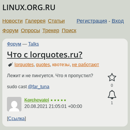
LINUX.ORG.RU
Новости
Галерея
Статьи
Регистрация
-
Вход
Форум
Опросы
Трекер
Поиск
Форум
—
Talks
Что с lorquotes.ru?
lorquotes
,
quotes
,
квотезы
,
не работают
Лежит и не пингуется. Что я пропустил?
0
sudo cast
@far_tuna
Korchevatel
★★★★★
1
20.08.2021 21:05:01 +00:00
Ссылка