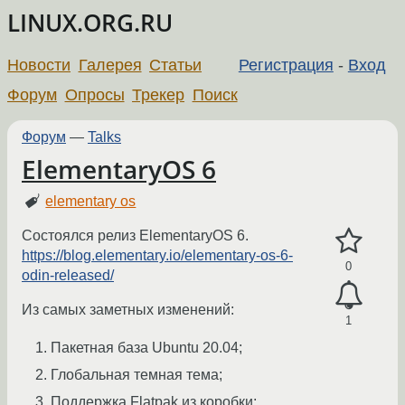
LINUX.ORG.RU
Новости
Галерея
Статьи
Регистрация
-
Вход
Форум
Опросы
Трекер
Поиск
Форум
—
Talks
ElementaryOS 6
elementary os
Состоялся релиз ElementaryOS 6.
https://blog.elementary.io/elementary-os-6-
0
odin-released/
Из самых заметных изменений:
1
Пакетная база Ubuntu 20.04;
Глобальная темная тема;
Поддержка Flatpak из коробки;