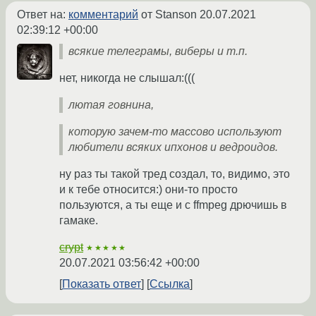
Ответ на:
комментарий
от Stanson
20.07.2021
02:39:12 +00:00
всякие телеграмы, виберы и т.п.
нет, никогда не слышал:(((
лютая говнина,
которую зачем-то массово используют
любители всяких ипхонов и ведроидов.
ну раз ты такой тред создал, то, видимо, это
и к тебе относится:) они-то просто
пользуются, а ты еще и с ffmpeg дрючишь в
гамаке.
crypt
★★★★★
20.07.2021 03:56:42 +00:00
Показать ответ
Ссылка