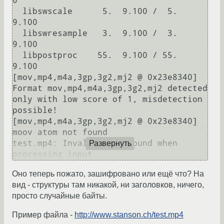
0

  libswscale      5.  9.100 /  5.  
9.100

  libswresample   3.  9.100 /  3.  
9.100

  libpostproc    55.  9.100 / 55.  
9.100

[mov,mp4,m4a,3gp,3g2,mj2 @ 0x23e8340] 
Format mov,mp4,m4a,3gp,3g2,mj2 detected 
only with low score of 1, misdetection 
possible!

[mov,mp4,m4a,3gp,3g2,mj2 @ 0x23e8340] 
moov atom not found

test.mp4: Invalid data found when 
Развернуть
Оно теперь пожато, зашифровано или ещё что? На
вид - структуры там никакой, ни заголовков, ничего,
просто случайные байты.
Пример файла -
http://www.stanson.ch/test.mp4