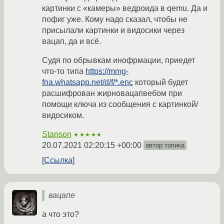
картинки с «камеры» ведроида в qemu. Да и
пофиг уже. Кому надо сказал, чтобы не
присылали картинки и видосики через
вацап, да и всё.
Судя по обрывкам инофрмации, приедет
что-то типа
https://mmg-
fna.whatsapp.net/d/f/*.enc
который будет
расшифрован жирновацапвебом при
помощи ключа из сообщения с картинкой/
видосиком.
Stanson
★★★★★
20.07.2021 02:20:15 +00:00
автор топика
Ссылка
вацапе
а что это?