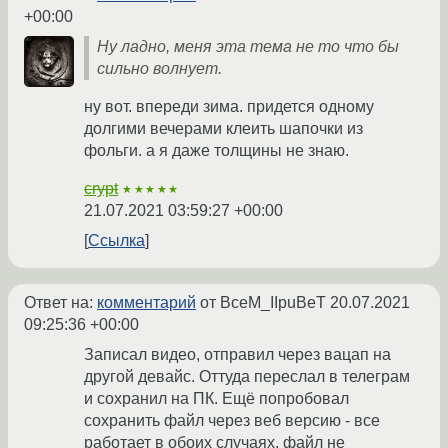
+00:00
Ну ладно, меня эта тема не то что бы
сильно волнует.
ну вот. впереди зима. придется одному
долгими вечерами клеить шапочки из
фольги. а я даже толщины не знаю.
crypt
★★★★★
21.07.2021 03:59:27 +00:00
Ссылка
Ответ на:
комментарий
от BceM_IIpuBeT
20.07.2021
09:25:36 +00:00
Записал видео, отправил через вацап на
другой девайс. Оттуда переслал в телеграм
и сохранил на ПК. Ещё попробовал
сохранить файл через веб версию - все
работает в обоих случаях, файл не