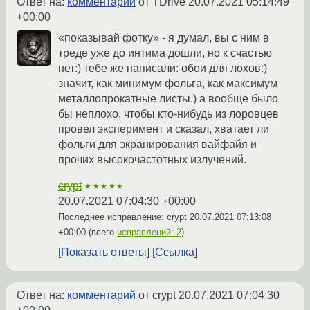
Ответ на:
комментарий
от TDrive
20.07.2021 05:14:49
+00:00
«показывай фотку» - я думал, вы с ним в
треде уже до интима дошли, но к счастью
нет:) тебе же написали: обои для лохов:)
значит, как минимум фольга, как максимум
металлопрокатные листы.) а вообще было
бы неплохо, чтобы кто-нибудь из лоровцев
провел эксперимент и сказал, хватает ли
фольги для экранирования вайфайя и
прочих высокочастотных излучений.
crypt
★★★★★
20.07.2021 07:04:30 +00:00
Последнее исправление: crypt
20.07.2021 07:13:08
+00:00
(всего
исправлений: 2
)
Показать ответы
Ссылка
Ответ на:
комментарий
от crypt
20.07.2021 07:04:30