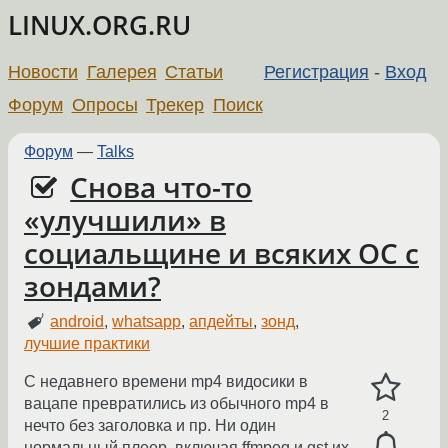
LINUX.ORG.RU
Новости
Галерея
Статьи
Регистрация
-
Вход
Форум
Опросы
Трекер
Поиск
Форум
—
Talks
Снова что-то
«улучшили» в
социальщине и всяких ОС с
зондами?
android
,
whatsapp
,
апдейты
,
зонд
,
лучшие практики
С недавнего времени mp4 видосики в
вацапе превратились из обычного mp4 в
2
нечто без заголовка и пр. Ни один
нормальный плеер, включая ffmpeg и gst их