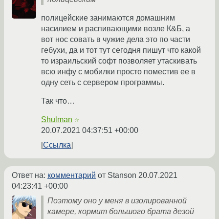
полицейские занимаются домашним
насилием и распивающими возле К&Б, а
вот нос совать в чужие дела это по части
гебухи, да и тот тут сегодня пишут что какой
то израильский софт позволяет утаскивать
всю инфу с мобилки просто поместив ее в
одну сеть с сервером программы.
Так что…
Shulman
☆
20.07.2021 04:37:51 +00:00
Ссылка
Ответ на:
комментарий
от Stanson
20.07.2021
04:23:41 +00:00
Поэтому оно у меня в изолированной
камере, кормит большого брата дезой