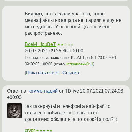
Видимо, это сделали для того, чтобы
медиафайлы из вацапа не шарили в другие
месседжеры. У основной ЦА это очень
распространено.
BceM_IIpuBeT
★★☆☆☆
20.07.2021 09:25:36 +00:00
Последнее исправление: BceM_IIpuBeT
20.07.2021
09:26:05 +00:00
(всего
исправлений: 1
)
Показать ответ
Ссылка
Ответ на:
комментарий
от TDrive
20.07.2021 07:24:03
+00:00
так завернуть! и телефон! а вай-фай то
сильнее пробивает. и стены-то не
достаточно обклеить! а потолок?! а пол?!:)
crypt
★★★★★