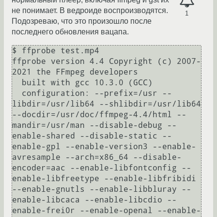
не понимает. В ведроиде воспроизводятся.
1
Подозреваю, что это произошло после
последнего обновления вацапа.
$ ffprobe test.mp4 

ffprobe version 4.4 Copyright (c) 2007-
2021 the FFmpeg developers

  built with gcc 10.3.0 (GCC)

  configuration: --prefix=/usr --
libdir=/usr/lib64 --shlibdir=/usr/lib64 
--docdir=/usr/doc/ffmpeg-4.4/html --
mandir=/usr/man --disable-debug --
enable-shared --disable-static --
enable-gpl --enable-version3 --enable-
avresample --arch=x86_64 --disable-
encoder=aac --enable-libfontconfig --
enable-libfreetype --enable-libfribidi 
--enable-gnutls --enable-libbluray --
enable-libcaca --enable-libcdio --
enable-frei0r --enable-openal --enable-