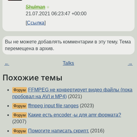
Shulman
☆
21.07.2021 06:23:47 +00:00
Ссылка
Вы не можете добавлять комментарии в эту тему. Тема
перемещена в архив.
←
Talks
→
Похожие темы
FFMPEG не конвертирует видео файлы (пока
Форум
пробовал на AVI и MP4)
(2021)
ffmpeg input file ranges
(2023)
Форум
Какие есть encoder -ы для amr формата?
Форум
(2007)
Помогите написать скрипт.
(2016)
Форум