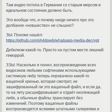
Там видео потопа в Германии со старым мерсом в
идеальном состоянии должно быть.
Это вообще что, и почему нигде ничего про это
долбаное «новшество» не слышно?
ЗЫ: Похоже нашёл:
https://github.com/sh4dowb/whatsapp-media-decrypt
Дебилизм какой-то. Просто на пустом месте лишний
геморрой.
ЗЗЫ: Насколько я понял, воспроизведение всех
видосиков любыми софтинами использующими
системную либу теперь перхвачено какой-то
вацапной хренью, которая смотрит, не
зашифрованный ли это вацапный файл, и если да,
то на лету расшифровывает и отдаёт низлежащей
либе, а обычные файлы транслирует без
изменений. Поэтому вацапные файлы
воспроизводятся всякими штатными галереями и