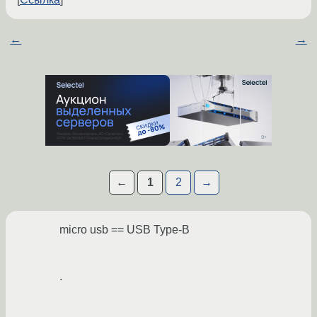
←
→
←
1
2
→
micro usb == USB Type-B
.