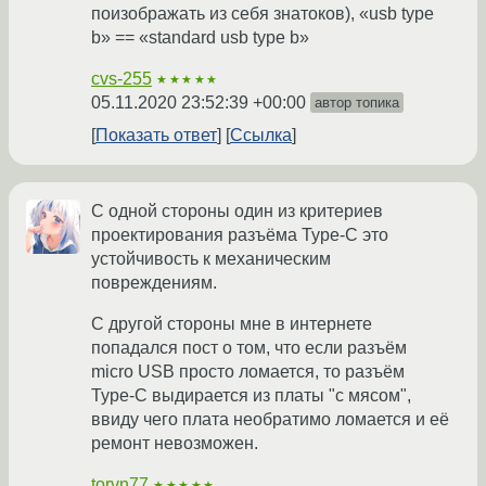
поизображать из себя знатоков), «usb type
b» == «standard usb type b»
cvs-255
★★★★★
05.11.2020 23:52:39 +00:00
автор топика
Показать ответ
Ссылка
С одной стороны один из критериев
проектирования разъёма Type-C это
устойчивость к механическим
повреждениям.
С другой стороны мне в интернете
попадался пост о том, что если разъём
micro USB просто ломается, то разъём
Type-C выдирается из платы "с мясом",
ввиду чего плата необратимо ломается и её
ремонт невозможен.
torvn77
★★★★★