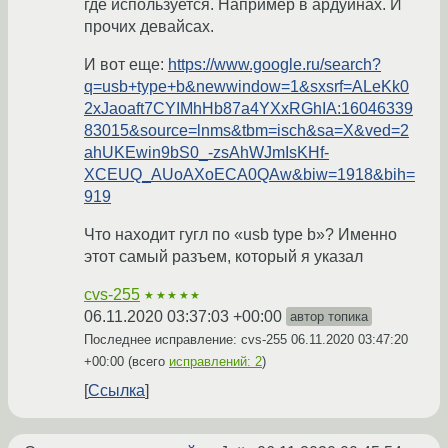
где используется. Например в ардуинах. И
прочих девайсах.
И вот еще:
https://www.google.ru/search?
q=usb+type+b&newwindow=1&sxsrf=ALeKk0
2xJaoaft7CYIMhHb87a4YXxRGhIA:16046339
83015&source=lnms&tbm=isch&sa=X&ved=2
ahUKEwin9bS0_-zsAhWJmIsKHf-
XCEUQ_AUoAXoECA0QAw&biw=1918&bih=
919
Что находит гугл по «usb type b»? Именно
этот самый разъем, который я указал
cvs-255
★★★★★
06.11.2020 03:37:03 +00:00
автор топика
Последнее исправление: cvs-255
06.11.2020 03:47:20
+00:00
(всего
исправлений: 2
)
Ссылка