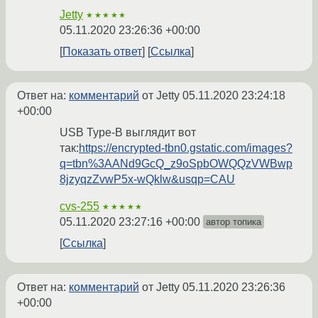
Jetty
★★★★★
05.11.2020 23:26:36 +00:00
Показать ответ
Ссылка
Ответ на:
комментарий
от Jetty
05.11.2020 23:24:18
+00:00
USB Type-B выглядит вот
так:
https://encrypted-tbn0.gstatic.com/images?
q=tbn%3AANd9GcQ_z9oSpbOWQQzVWBwp
8jzyqzZvwP5x-wQklw&usqp=CAU
cvs-255
★★★★★
05.11.2020 23:27:16 +00:00
автор топика
Ссылка
Ответ на:
комментарий
от Jetty
05.11.2020 23:26:36
+00:00