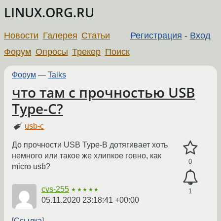
LINUX.ORG.RU
Новости
Галерея
Статьи
Регистрация
-
Вход
Форум
Опросы
Трекер
Поиск
Форум
—
Talks
что там с прочностью USB
Type-C?
usb-c
До прочности USB Type-B дотягивает хоть
немного или такое же хлипкое говно, как
0
micro usb?
cvs-255
★★★★★
1
05.11.2020 23:18:41 +00:00
Ссылка