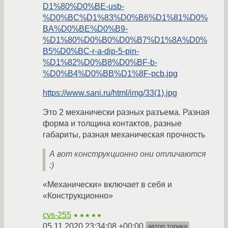
D1%80%D0%BE-usb-
%D0%BC%D1%83%D0%B6%D1%81%D0%
BA%D0%BE%D0%B9-
%D1%80%D0%B0%D0%B7%D1%8A%D0%
B5%D0%BC-r-a-dip-5-pin-
%D1%82%D0%B8%D0%BF-b-
%D0%B4%D0%BB%D1%8F-pcb.jpg
https://www.sani.ru/html/img/33(1).jpg
Это 2 механически разных разъема. Разная
форма и толщина контактов, разные
габариты, разная механическая прочность
А вот конструкционно они отличаются
:)
«Механически» включает в себя и
«Конструкционно»
cvs-255
★★★★★
05.11.2020 23:34:08 +00:00
автор топика