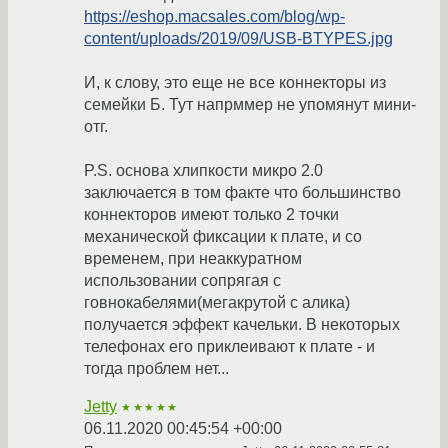
https://eshop.macsales.com/blog/wp-
content/uploads/2019/09/USB-BTYPES.jpg
И, к слову, это еще не все коннекторы из
семейки Б. Тут напрммер не упомянут мини-
отг.
P.S. основа хлипкости микро 2.0
заключается в том факте что большинство
коннекторов имеют только 2 точки
механической фиксации к плате, и со
временем, при неаккуратном
использовании сопрягая с
говнокабелями(мегакрутой с алика)
получается эффект качельки. В некоторых
телефонах его приклеивают к плате - и
тогда проблем нет...
Jetty
★★★★★
06.11.2020 00:45:54 +00:00