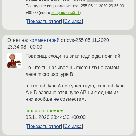
Последнее исправление: cvs-255
05.11.2020 23:35:00
+00:00
(всего
исправлений: 1
)
Показать ответ
Ссылка
Ответ на:
комментарий
от cvs-255
05.11.2020
23:34:08 +00:00
Товарищ, сходи на википедию да почитай.
То, что ты называешь micro usb на самом
деле micro usb type B
micro usb type A не существует, mini usb type
A и B различаются, type AB ни с одним из
них вообще не совместим.
timdorohin
★★★★
05.11.2020 23:44:33 +00:00
Показать ответ
Ссылка