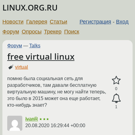
LINUX.ORG.RU
Новости
Галерея
Статьи
Регистрация
-
Вход
Форум
Опросы
Трекер
Поиск
Форум
—
Talks
free virtual linux
virtual
помню была социальная сеть для
разработчиков, там давали бесплатную
0
виртуальную машину, не могу найти теперь,
это было в 2015 может она еще работает,
кто-нибудь знает?
1
IvanR
★★★
20.08.2020 16:29:44 +00:00