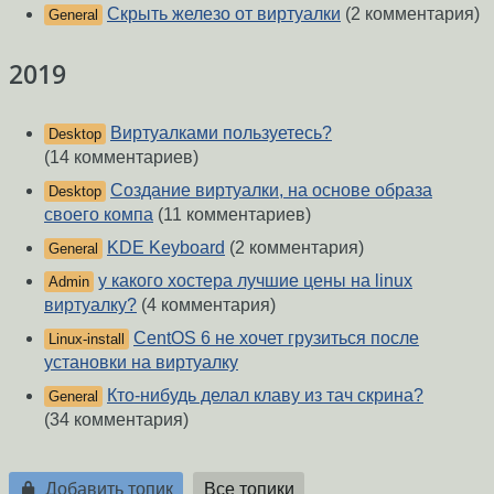
Скрыть железо от виртуалки
(2 комментария)
General
2019
Виртуалками пользуетесь?
Desktop
(14 комментариев)
Создание виртуалки, на основе образа
Desktop
своего компа
(11 комментариев)
KDE Keyboard
(2 комментария)
General
у какого хостера лучшие цены на linux
Admin
виртуалку?
(4 комментария)
CentOS 6 не хочет грузиться после
Linux-install
установки на виртуалку
Кто-нибудь делал клаву из тач скрина?
General
(34 комментария)
Добавить топик
Все топики