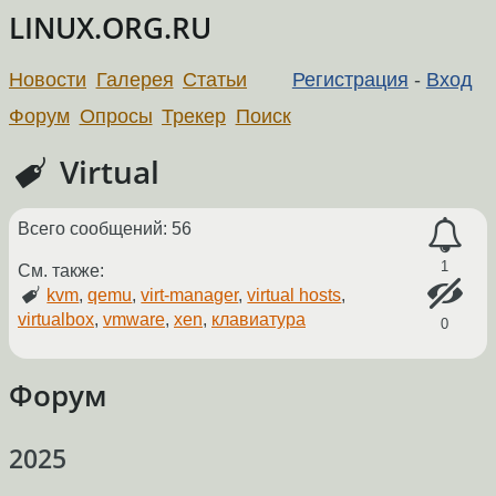
LINUX.ORG.RU
Новости
Галерея
Статьи
Регистрация
-
Вход
Форум
Опросы
Трекер
Поиск
Virtual
Всего сообщений: 56
1
См. также:
kvm
,
qemu
,
virt-manager
,
virtual hosts
,
virtualbox
,
vmware
,
xen
,
клавиатура
0
Форум
2025