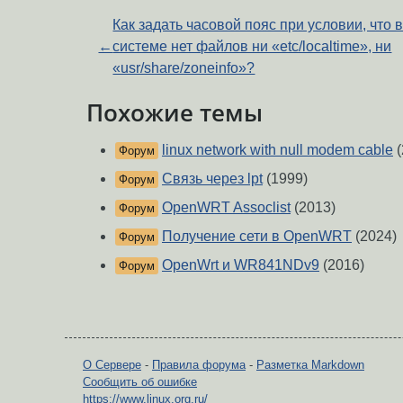
Как задать часовой пояс при условии, что 
←
системе нет файлов ни «etc/localtime», ни
«usr/share/zoneinfo»?
Похожие темы
linux network with null modem cable
(
Форум
Связь через lpt
(1999)
Форум
OpenWRT Assoclist
(2013)
Форум
Получение сети в OpenWRT
(2024)
Форум
OpenWrt и WR841NDv9
(2016)
Форум
О Сервере
-
Правила форума
-
Разметка Markdown
Сообщить об ошибке
https://www.linux.org.ru/