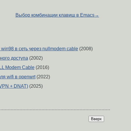
Выбор комбинации клавиш в Emacs
→
и win98 в сеть через nullmodem cable
(2008)
ного доступа
(2002)
LL Modem Cable
(2016)
я wifi в openwrt
(2022)
VPN + DNAT)
(2025)
Вверх