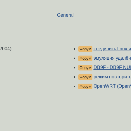
в
General
2004)
соединить linux 
Форум
эмуляция удалён
Форум
DB9F - DB9F NU
Форум
режим повторител
Форум
OpenWRT (Open
Форум