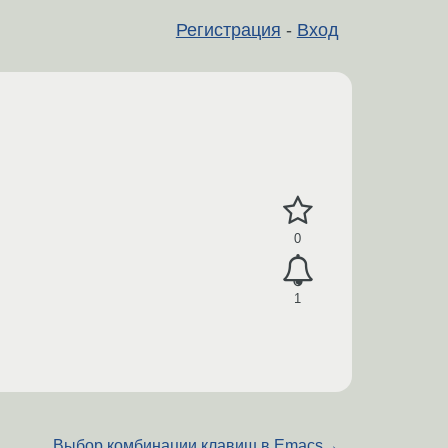
Регистрация
-
Вход
0
1
Выбор комбинации клавиш в Emacs
→