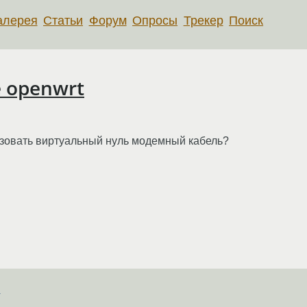
алерея
Статьи
Форум
Опросы
Трекер
Поиск
e openwrt
изовать виртуальный нуль модемный кабель?
в