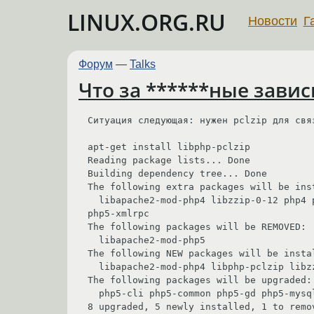
LINUX.ORG.RU
Новости
Г
Форум
—
Talks
Что за ******ные зависи
Ситуация следующая: нужен pclzip для связ
apt-get install libphp-pclzip

Reading package lists... Done

Building dependency tree... Done

The following extra packages will be inst
  libapache2-mod-php4 libzzip-0-12 php4 php4-common php5-cli php5-common php5-gd php5-mysql php5-mysqli php5-odbc php5-pgsql 
php5-xmlrpc

The following packages will be REMOVED:

  libapache2-mod-php5

The following NEW packages will be instal
  libapache2-mod-php4 libphp-pclzip libzzip-0-12 php4 php4-common

The following packages will be upgraded:

  php5-cli php5-common php5-gd php5-mysql php5-mysqli php5-odbc php5-pgsql php5-xmlrpc

8 upgraded, 5 newly installed, 1 to remov