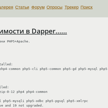
алерея
Статьи
Форум
Опросы
Трекер
Поиск
мости в Dapper......
ки PHP5+Apache.

alled:

led:

e and 19 not upgraded.
