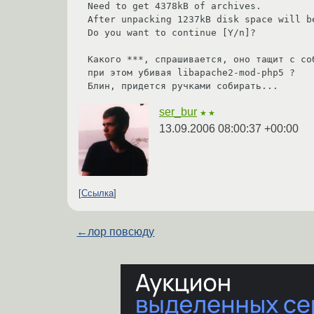
Need to get 4378kB of archives.

After unpacking 1237kB disk space will be
Do you want to continue [Y/n]?

Какого ***, спрашивается, оно тащит с соб
при этом убивая libapache2-mod-php5 ? 

Блин, придется ручками собирать...
ser_bur
★★
13.09.2006 08:00:37 +00:00
Ссылка
←
лор повсюду