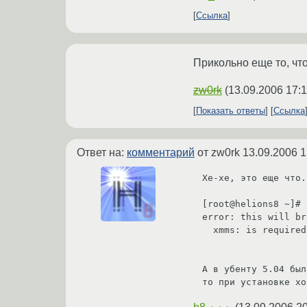
Ссылка
Прикольно еще то, что
zw0rk
(
13.09.2006 17:1
Показать ответы
Ссылка
Ответ на:
комментарий
от zw0rk
13.09.2006 1
Хе-хе, это еще что.
[root@helions8 ~]# 
error: this will br
  xmms: is required by kdeutils

А в убенту 5.04 был
то при установке хо