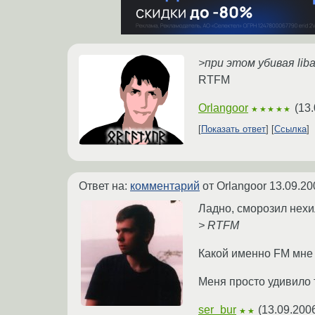
>при этом убивая lib
RTFM
Orlangoor
(
13.
★★★★★
Показать ответ
Ссылка
Ответ на:
комментарий
от Orlangoor
13.09.20
Ладно, сморозил нехи
> RTFM
Какой именно FM мне
Меня просто удивило 
ser_bur
(
13.09.200
★★