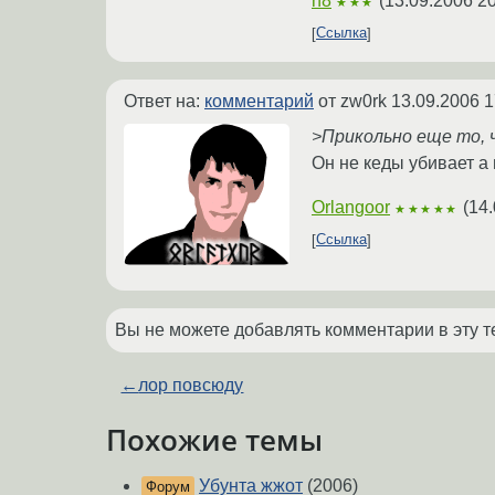
h8
(
13.09.2006 20
★★★
Ссылка
Ответ на:
комментарий
от zw0rk
13.09.2006 1
>Прикольно еще то, ч
Он не кеды убивает а
Orlangoor
(
14.
★★★★★
Ссылка
Вы не можете добавлять комментарии в эту т
←
лор повсюду
Похожие темы
Убунта жжот
(2006)
Форум