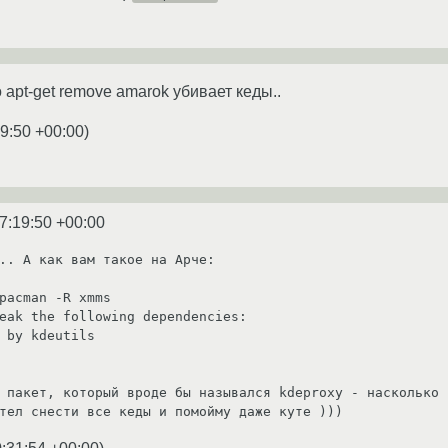
 apt-get remove amarok убивает кеды..
9:50 +00:00
)
7:19:50 +00:00
.. А как вам такое на Арче:

pacman -R xmms

eak the following dependencies:

 пакет, который вроде бы назывался kdeproxy - насколько 
тел снести все кеды и помойму даже куте )))