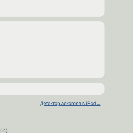
Детектор алкоголя в iPod
→
14)