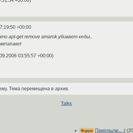
:31:54 +00:00
)
7:19:50 +00:00
то apt-get remove amarok убивает кеды..
 метапакет
09.2006 03:55:57 +00:00
)
ему. Тема перемещена в архив.
Talks
Приплыли... :(
(20
Форум