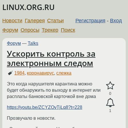
LINUX.ORG.RU
Новости
Галерея
Статьи
Регистрация
-
Вход
Форум
Опросы
Трекер
Поиск
Форум
—
Talks
Ускорить контроль за
электронным следом
1984
,
коронавирус
,
слежка
Это когда нарушителя карантина можно
будет обнаружить по выходу в интернет или
0
расплаты банковской карточкой вне дома
https://youtu.be/ZCYZOvTjLq8?t=228
1
Прозвучало в новости.