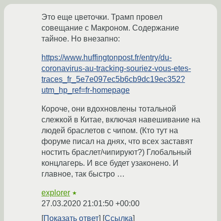
Это еще цветочки. Трамп провел
совещание с Макроном. Содержание
тайное. Но внезапно:
https://www.huffingtonpost.fr/entry/du-
coronavirus-au-tracking-souriez-vous-etes-
traces_fr_5e7e097ec5b6cb9dc19ec352?
utm_hp_ref=fr-homepage
Короче, они вдохновлены тотальной
слежкой в Китае, включая навешивание на
людей браслетов с чипом. (Кто тут на
форуме писал на днях, что всех заставят
ностить браслет/чипируют?) Глобальный
концлагерь. И все будет узаконено. И
главное, так быстро …
explorer
★
27.03.2020 21:01:50 +00:00
Показать ответ
Ссылка