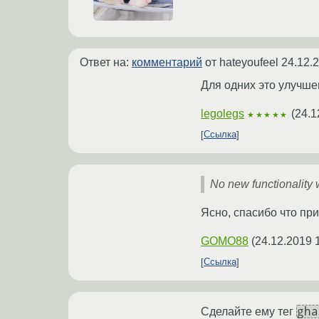
Ответ на:
комментарий
от hateyoufeel
24.12.
Для одних это улучшен
legolegs
(
24.1
★★★★★
Ссылка
No new functionality 
Ясно, спасибо что пр
GOMO88
(
24.12.2019 
Ссылка
gha
Сделайте ему тег