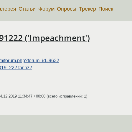
алерея
Статьи
Форум
Опросы
Трекер
Поиск
91222 ('Impeachment')
rum/forum.php?forum_id=9632
-20191222.tar.bz2
4.12.2019 11:34:47 +00:00
(всего исправлений: 1)