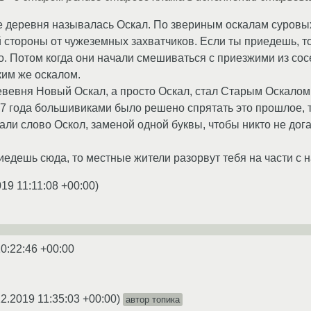
 деревня называлась Оскал. По звериным оскалам суровых
й стороны от чужеземных захватчиков. Если ты приедешь, т
ло. Потом когда они начали смешиваться с приезжими из сос
ким же оскалом.
вевня Новый Оскал, а просто Оскал, стал Старым Оскалом
 года большивиками было решено спрятать это прошлое, т
али слово Оскол, заменой одной буквы, чтобы никто не дог
приедешь сюда, то местные жители разорвут тебя на части 
019 11:11:08 +00:00
)
0:22:46 +00:00
12.2019 11:35:03 +00:00
)
автор топика