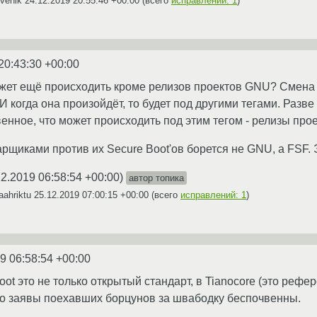
Evenik
24.12.2019 20:55:46 +00:00
(всего
исправлений: 1
)
20:43:30 +00:00
ожет ещё происходить кроме релизов проектов GNU? Смена 
И когда она произойдёт, то будет под другими тегами. Разве 
венное, что может происходить под этим тегом - релизы пр
щиками против их Secure Boot'ов борется не GNU, а FSF. Э
12.2019 06:58:54 +00:00
)
автор топика
aahriktu
25.12.2019 07:00:15 +00:00
(всего
исправлений: 1
)
9 06:58:54 +00:00
oot это не только открытый стандарт, в Tianocore (это реф
что заявы поехавших борцунов за швабодку беспочвенны.