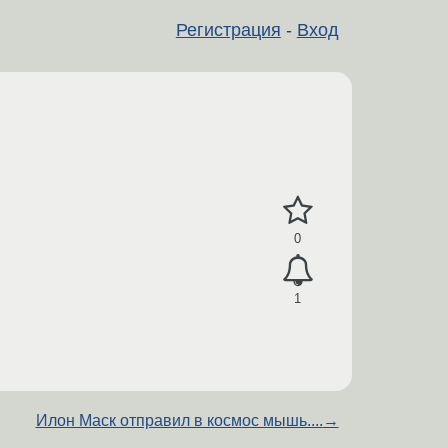
Регистрация
-
Вход
0
1
Илон Маск отправил в космос мышь....
→