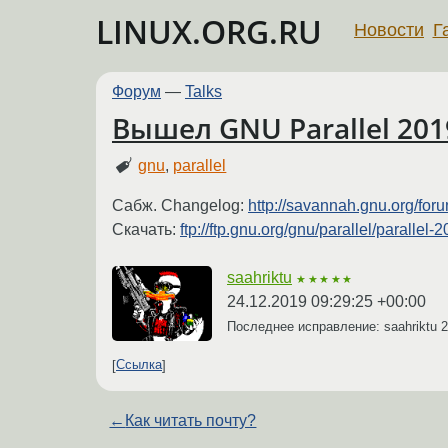
LINUX.ORG.RU
Новости
Г
Форум
—
Talks
Вышел GNU Parallel 201
gnu
,
parallel
Сабж. Changelog:
http://savannah.gnu.org/fo
Скачать:
ftp://ftp.gnu.org/gnu/parallel/parallel
saahriktu
★★★★★
24.12.2019 09:29:25 +00:00
Последнее исправление: saahriktu
2
Ссылка
←
Как читать почту?