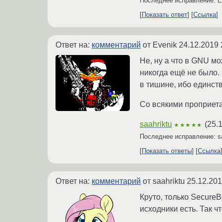
Последнее исправление: 
Показать ответ
Ссылка
Ответ на:
комментарий
от Evenik
24.12.2019 
Не, ну а что в GNU м
никогда ещё не было. 
в тишине, ибо единст
Со всякими проприетар
saahriktu
(
25.
★★★★★
Последнее исправление: s
Показать ответы
Ссылка
Ответ на:
комментарий
от saahriktu
25.12.201
Круто, только SecureB
исходники есть. Так 