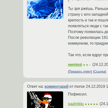
Ты зря ржёшь. Раньше
страну с юго-западно
крепость и так и пош
появляться люди с та
Поэтому появилась де
После революции 1917
коммунизм, то придум
Так что, если вдруг 
xwicked
(
24.12.2
★★☆
Показать ответ
Ссылка
Ответ на:
комментарий
от morse
24.12.2019 1
Пофиксил.
saahriktu
(
24.
★★★★★