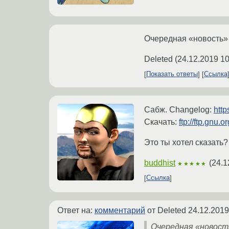
Очередная «новость» 
Deleted
(
24.12.2019 10
Показать ответы
Ссылка
Сабж. Changelog:
htt
Скачать:
ftp://ftp.gnu.
Это ты хотел сказать?
buddhist
(
24.1
★★★★★
Ссылка
Ответ на:
комментарий
от Deleted
24.12.2019
Очередная «новость