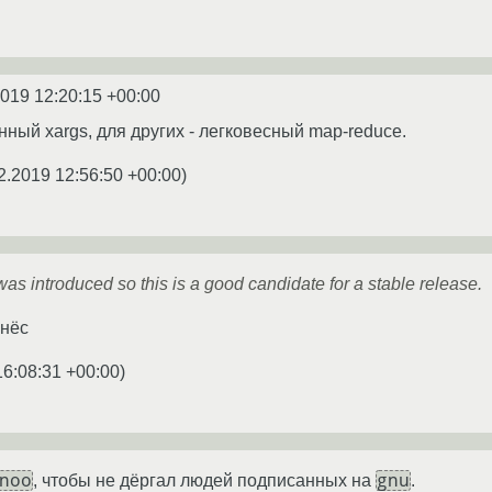
2019 12:20:15 +00:00
ный xargs, для других - легковесный map-reduce.
2.2019 12:56:50 +00:00
)
was introduced so this is a good candidate for a stable release.
инёс
16:08:31 +00:00
)
noo
gnu
, чтобы не дёргал людей подписанных на
.