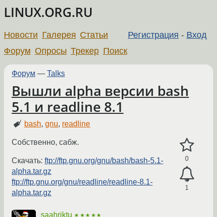
LINUX.ORG.RU
Новости
Галерея
Статьи
Регистрация
-
Вход
Форум
Опросы
Трекер
Поиск
Форум
—
Talks
Вышли alpha версии bash
5.1 и readline 8.1
bash
,
gnu
,
readline
Собственно, сабж.
0
Скачать:
ftp://ftp.gnu.org/gnu/bash/bash-5.1-
alpha.tar.gz
ftp://ftp.gnu.org/gnu/readline/readline-8.1-
1
alpha.tar.gz
saahriktu
★★★★★