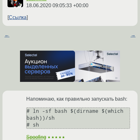
18.06.2020 09:05:33 +00:00
Ссылка
←
→
Напоминаю, как правильно запускать bash:
# ln -sf bash $(dirname $(which 
bash))/sh

# sh
Spoofing
★★★★★