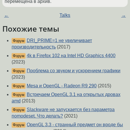
перемещена в архив.
←
Talks
→
Похожие темы
DRI_PRIME=1 не увеличивает
Форум
производительность
(2017)
4k в Firefox 102 на Intel HD Graphics 4400
Форум
(2023)
Проблема со звуком и ускорением графики
Форум
(2023)
Mesa и OpenGL - Radeon R9 290
(2015)
Форум
Встречаем OpenGL 3.1 на открытых дровах
Форум
amd
(2013)
Slackware не запускается без параметра
Форум
nomodeset. Что делать?
(2021)
OpenGL 3.3 - странный предмет он вроде бы
Форум