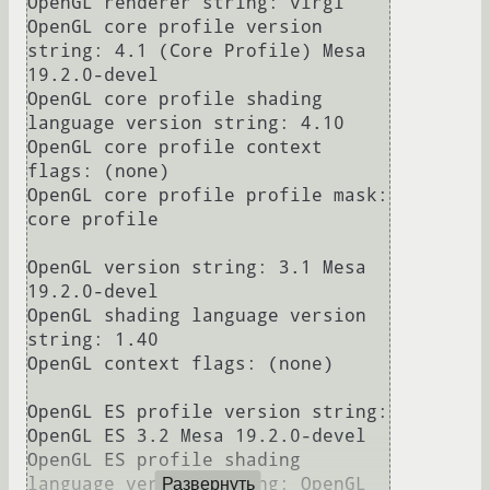
OpenGL renderer string: virgl

OpenGL core profile version 
string: 4.1 (Core Profile) Mesa 
19.2.0-devel

OpenGL core profile shading 
language version string: 4.10

OpenGL core profile context 
flags: (none)

OpenGL core profile profile mask: 
core profile

OpenGL version string: 3.1 Mesa 
19.2.0-devel

OpenGL shading language version 
string: 1.40

OpenGL context flags: (none)

OpenGL ES profile version string: 
OpenGL ES 3.2 Mesa 19.2.0-devel

OpenGL ES profile shading 
language version string: OpenGL 
Развернуть