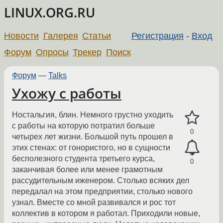
LINUX.ORG.RU
Новости
Галерея
Статьи
Регистрация
-
Вход
Форум
Опросы
Трекер
Поиск
Форум
—
Talks
Ухожу с работы
Ностальгия, блин. Немного грустно уходить
с работы на которую потратил больше
0
четырех лет жизни. Большой путь прошел в
этих стенах: от гонористого, но в сущности
бесполезного студента третьего курса,
0
заканчивая более или менее грамотным
рассудительным иженером. Столько всяких дел
передалал на этом предприятии, столько нового
узнал. Вместе со мной развивался и рос тот
коллектив в котором я работал. Приходили новые,