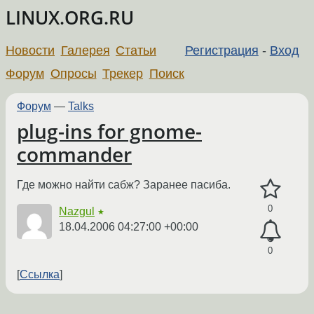
LINUX.ORG.RU
Новости
Галерея
Статьи
Регистрация
-
Вход
Форум
Опросы
Трекер
Поиск
Форум
—
Talks
plug-ins for gnome-
commander
Где можно найти сабж? Заранее пасиба.
0
Nazgul
★
18.04.2006 04:27:00 +00:00
0
Ссылка
←
→