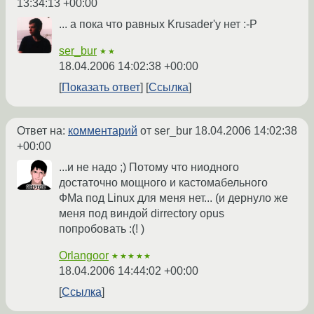
13:34:13 +00:00
... а пока что равных Krusader'у нет :-Р
ser_bur
★★
18.04.2006 14:02:38 +00:00
Показать ответ
Ссылка
Ответ на:
комментарий
от ser_bur
18.04.2006 14:02:38
+00:00
...и не надо ;) Потому что ниодного
достаточно мощного и кастомабельного
ФМа под Linux для меня нет... (и дернуло же
меня под виндой dirrectory opus
попробовать :(! )
Orlangoor
★★★★★
18.04.2006 14:44:02 +00:00
Ссылка