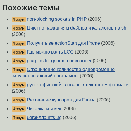
Похожие темы
non-blocking sockets in PHP
(2006)
Форум
Цикл по названиям файлов и каталогов на sh
Форум
(2006)
Получить selectionStart для iframe
(2006)
Форум
Где можно взять LCC
(2006)
Форум
plug-ins for gnome-commander
(2006)
Форум
Ограничение количества одновременно
Форум
запущенных копий программы
(2006)
русско-финский словарь в текстовом формате
Форум
(2006)
Рисование курсоров для Гнома
(2006)
Форум
Читалка книжек
(2006)
Форум
багзилла ntfs-3g
(2006)
Форум