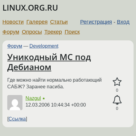
LINUX.ORG.RU
Новости
Галерея
Статьи
Регистрация
-
Вход
Форум
Опросы
Трекер
Поиск
Форум
—
Development
Уникодный MC под
Дебианом
Где можно найти нормально работающий
САБЖ? Заранее пасиба.
0
Nazgul
★
12.03.2006 10:44:34 +00:00
0
Ссылка
←
→