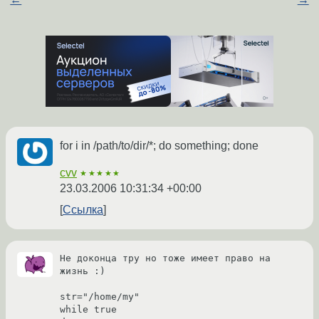
for i in /path/to/dir/*; do something; done
cvv
★★★★★
23.03.2006 10:31:34 +00:00
Ссылка
Не доконца тру но тоже имеет право на 
жизнь :)

str="/home/my"

while true
