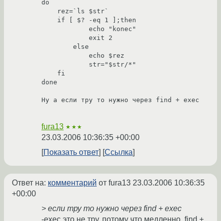
do

    rez=`ls $str`

    if [ $? -eq 1 ];then

            echo "konec"

            exit 2

        else

            echo $rez

            str="$str/*"

    fi

done

Ну а если тру то нужно через find + exec

fura13
★★★
23.03.2006 10:36:35 +00:00
Показать ответ
Ссылка
Ответ на:
комментарий
от fura13
23.03.2006 10:36:35
+00:00
> если тру то нужно через find + exec
-exec это не тру, потому что медленно. find +