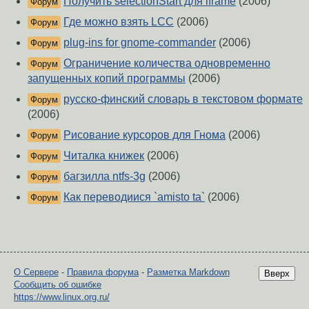
Получить selectionStart для iframe
(2006)
Форум
Где можно взять LCC
(2006)
Форум
plug-ins for gnome-commander
(2006)
Форум
Ограничение количества одновременно
Форум
запущенных копий программы
(2006)
русско-финский словарь в текстовом формате
Форум
(2006)
Рисование курсоров для Гнома
(2006)
Форум
Читалка книжек
(2006)
Форум
багзилла ntfs-3g
(2006)
Форум
Как переводиися `amisto ta`
(2006)
Форум
О Сервере
-
Правила форума
-
Разметка Markdown
Вверх
Сообщить об ошибке
https://www.linux.org.ru/