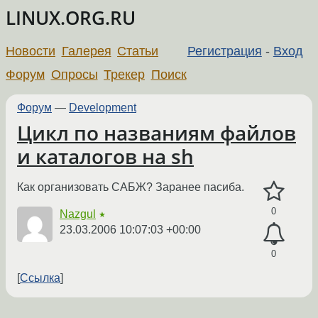
LINUX.ORG.RU
Новости
Галерея
Статьи
Регистрация
-
Вход
Форум
Опросы
Трекер
Поиск
Форум
—
Development
Цикл по названиям файлов
и каталогов на sh
Как организовать САБЖ? Заранее пасиба.
0
Nazgul
★
23.03.2006 10:07:03 +00:00
0
Ссылка
←
→