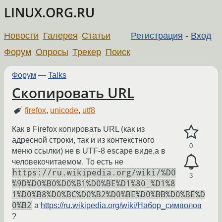
LINUX.ORG.RU
Новости
Галерея
Статьи
Регистрация
-
Вход
Форум
Опросы
Трекер
Поиск
Форум
—
Talks
Скопировать URL
firefox
,
unicode
,
utf8
Как в Firefox копировать URL (как из
адресной строки, так и из контекстного
0
меню ссылки) не в UTF-8 escape виде,а в
человекочитаемом. То есть не
https://ru.wikipedia.org/wiki/%D0
3
%9D%D0%B0%D0%B1%D0%BE%D1%80_%D1%8
1%D0%B8%D0%BC%D0%B2%D0%BE%D0%BB%D0%BE%D
0%B2
а
https://ru.wikipedia.org/wiki/Набор_символов
?