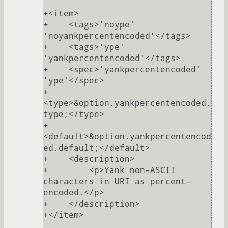
+<item>

+    <tags>'noype' 
'noyankpercentencoded'</tags>

+    <tags>'ype' 
'yankpercentencoded'</tags>

+    <spec>'yankpercentencoded' 
'ype'</spec>

+    
<type>&option.yankpercentencoded.
type;</type>

+    
<default>&option.yankpercentencod
ed.default;</default>

+    <description>

+        <p>Yank non-ASCII 
characters in URI as percent-
encoded.</p>

+    </description>

+</item>
