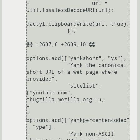
+                    url = 
util.losslessDecodeURI(url);

dactyl.clipboardWrite(url, true);

             });

@@ -2607,6 +2609,10 @@

options.add(["yankshort", "ys"],

             "Yank the canonical 
short URL of a web page where 
provided",

             "sitelist", 
["youtube.com", 
"bugzilla.mozilla.org"]);

+

+        
options.add(["yankpercentencoded"
, "ype"],

+            "Yank non-ASCII 