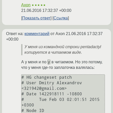
Axon
★★★★★
21.06.2016 17:32:37 +00:00
Показать ответ
Ссылка
Ответ на:
комментарий
от Axon
21.06.2016 17:32:37
+00:00
У меня из командной строки pentadactyl
копируется в читаемом виде.
y
А у меня и по
в читаемом. Но это потому,
что у меня где-то заплаточка валялась:
# HG changeset patch

# User Dmitry Alexandrov 
<321942@gmail.com>

# Date 1422918111 -10800

#      Tue Feb 03 02:01:51 2015 
+0300

# Node ID 