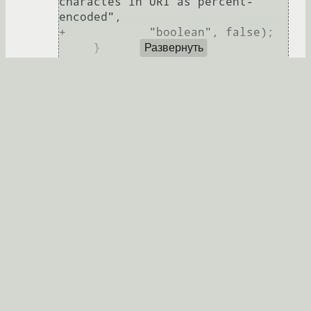
charactes in URI as percent-
encoded",

+            "boolean", false);

     }

Развернуть
(Давно Пентадактиль не обновлял, так что
не могу сказать, применяется не сейчас
начисто или нет.)
Zmicier
★★★★★
22.06.2016 07:18:52 +00:00
Ссылка
Ответ на:
комментарий
от bender
20.06.2016 20:38:13
+00:00
У этих ебанашек всегда есть какой-то
сраный аскирфц, на который можно
сослаться.