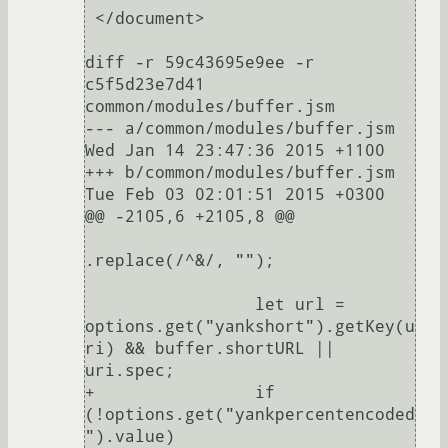
 </document>

diff -r 59c43695e9ee -r 
c5f5d23e7d41 
common/modules/buffer.jsm

--- a/common/modules/buffer.jsm	
Wed Jan 14 23:47:36 2015 +1100

+++ b/common/modules/buffer.jsm	
Tue Feb 03 02:01:51 2015 +0300

@@ -2105,6 +2105,8 @@

.replace(/^&/, "");

                 let url = 
options.get("yankshort").getKey(u
ri) && buffer.shortURL || 
uri.spec;

+                if 
(!options.get("yankpercentencoded
").value)
