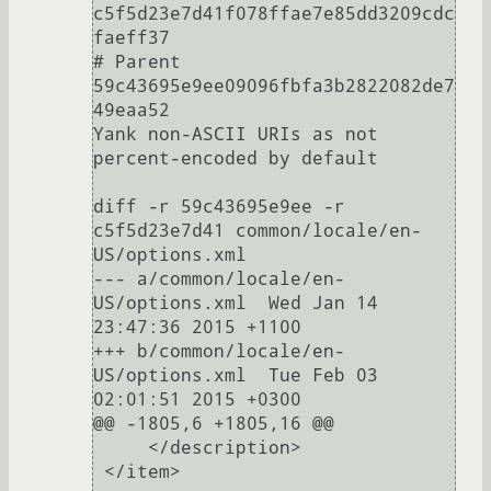
c5f5d23e7d41f078ffae7e85dd3209cdc
faeff37

# Parent  
59c43695e9ee09096fbfa3b2822082de7
49eaa52

Yank non-ASCII URIs as not 
percent-encoded by default

diff -r 59c43695e9ee -r 
c5f5d23e7d41 common/locale/en-
US/options.xml

--- a/common/locale/en-
US/options.xml	Wed Jan 14 
23:47:36 2015 +1100

+++ b/common/locale/en-
US/options.xml	Tue Feb 03 
02:01:51 2015 +0300

@@ -1805,6 +1805,16 @@

     </description>

 </item>
