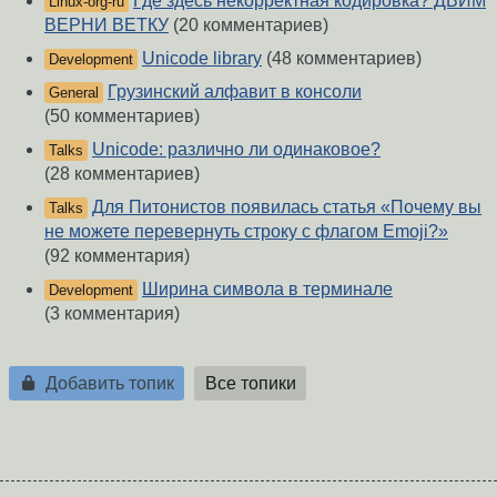
Где здесь некорректная кодировка? ДВИМ
Linux-org-ru
ВЕРНИ ВЕТКУ
(20 комментариев)
Unicode library
(48 комментариев)
Development
Грузинский алфавит в консоли
General
(50 комментариев)
Unicode: различно ли одинаковое?
Talks
(28 комментариев)
Для Питонистов появилась статья «Почему вы
Talks
не можете перевернуть строку с флагом Emoji?»
(92 комментария)
Ширина символа в терминале
Development
(3 комментария)
Добавить топик
Все топики