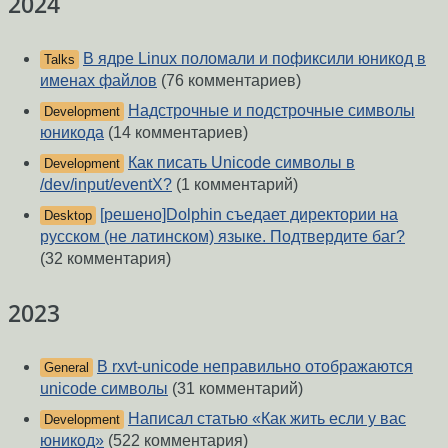
2024
В ядре Linux поломали и пофиксили юникод в
Talks
именах файлов
(76 комментариев)
Надстрочные и подстрочные символы
Development
юникода
(14 комментариев)
Как писать Unicode символы в
Development
/dev/input/eventX?
(1 комментарий)
[решено]Dolphin съедает директории на
Desktop
русском (не латинском) языке. Подтвердите баг?
(32 комментария)
2023
В rxvt-unicode неправильно отображаются
General
unicode символы
(31 комментарий)
Написал статью «Как жить если у вас
Development
юникод»
(522 комментария)