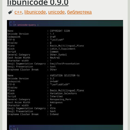
libunicode 0.9.0
c++
,
libunicode
,
unicode
,
библиотека