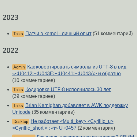
2023
Патчи в kernel - личный опыт
(51 комментарий)
Talks
2022
Как ковертировать символы из UTF-8 в вид
Admin
«<U0412><U043E><U0441><U043A> и обратно
(10 комментариев)
Кодировке UTF-8 исполнилось 30 лет
Talks
(39 комментариев)
Brian Kernighan добавляет в AWK поддержку
Talks
Unicode
(35 комментариев)
Не работает <Multi_key> <Cyrillic_u>
Desktop
<Cyrillic_shorti> : «ї» U+0457
(2 комментария)