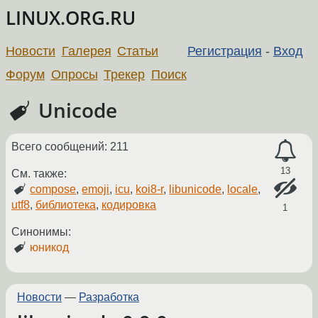
LINUX.ORG.RU
Новости
Галерея
Статьи
Регистрация
-
Вход
Форум
Опросы
Трекер
Поиск
Unicode
Всего сообщений: 211
13
См. также:
compose
,
emoji
,
icu
,
koi8-r
,
libunicode
,
locale
,
utf8
,
библиотека
,
кодировка
1
Синонимы:
юникод
Новости
—
Разработка