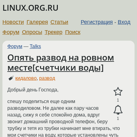
LINUX.ORG.RU
Новости
Галерея
Статьи
Регистрация
-
Вход
Форум
Опросы
Трекер
Поиск
Форум
—
Talks
Опять развод на ровном
месте[счетчики воды]
кидалово
,
развод
Добрый день Господа,
1
спешу поделиться еще одним
разводиловом. Не далее как пару часов
назад, сижу я себе спокойно дома, вдруг
1
звонит домашний проводной телефон, беру
трубку и тетя из трубки начинает мне втирать, что
мои счетчики на воду, которые установлены чуть