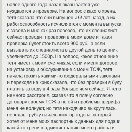
более одного года назад оказывается уже
нуждаются в проверке. На вопрос с какого хрена,
тетя сказала что они выпущены 6! лет назад, а их
работоспособность исчисляется с момента выпуска
с завода и мне как раз повезло, что их специалист
сейчас проводит проверки в моем доме и такая
проверка будет стоить всего 900 руб., а если
вызывать их специалиста в другой день то ценник
увеличится до 1500р. На вопрос, какое отношение
тетя имеет к моим счетчикам, если у меня договор
на установку и обслуживание с моим ТСЖ, тетя
начала грозить какими-то федеральными законами
и переходя на крик сказала, что без проверки я буду
платить за воду в 4 раза больше чем сейчас. Я тетю
немного расстроил, сказав что я плачу согласно
договору своему ТСЖ а не ей и проблемы шерифа
меня не волнуют, но тетя находчиво выкрутилась,
передав трубку начальнику юр.отдела, который
хотел от меня моих паспортных данных для подачи
какой-то хрени в администрацию моего района и