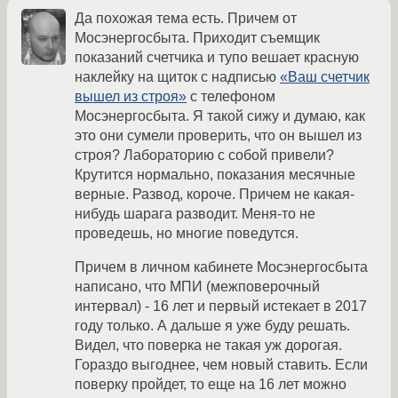
Да похожая тема есть. Причем от
Мосэнергосбыта. Приходит съемщик
показаний счетчика и тупо вешает красную
наклейку на щиток с надписью
«Ваш счетчик
вышел из строя»
с телефоном
Мосэнергосбыта. Я такой сижу и думаю, как
это они сумели проверить, что он вышел из
строя? Лабораторию с собой привели?
Крутится нормально, показания месячные
верные. Развод, короче. Причем не какая-
нибудь шарага разводит. Меня-то не
проведешь, но многие поведутся.
Причем в личном кабинете Мосэнергосбыта
написано, что МПИ (межповерочный
интервал) - 16 лет и первый истекает в 2017
году только. А дальше я уже буду решать.
Видел, что поверка не такая уж дорогая.
Гораздо выгоднее, чем новый ставить. Если
поверку пройдет, то еще на 16 лет можно