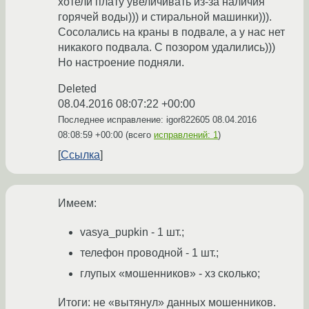
хотели плату увеличивать из-за наличия
горячей воды))) и стиральной машинки))).
Сосолались на краны в подвале, а у нас нет
никакого подвала. С позором удалились)))
Но настроение подняли.
Deleted
08.04.2016 08:07:22 +00:00
Последнее исправление: igor822605
08.04.2016
08:08:59 +00:00
(всего
исправлений: 1
)
Ссылка
Имеем:
vasya_pupkin - 1 шт.;
телефон проводной - 1 шт.;
глупых «мошенников» - хз сколько;
Итоги: не «вытянул» данных мошенников.