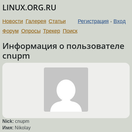
LINUX.ORG.RU
Новости
Галерея
Статьи
Регистрация
-
Вход
Форум
Опросы
Трекер
Поиск
Информация о пользователе
cnupm
Nick:
cnupm
Имя:
Nikolay