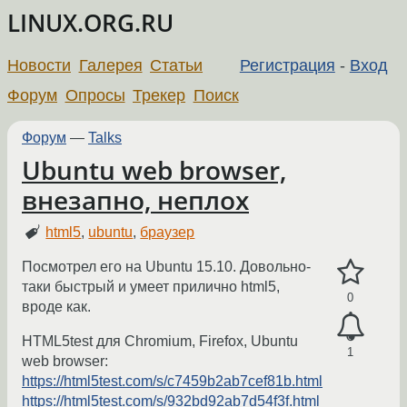
LINUX.ORG.RU
Новости
Галерея
Статьи
Регистрация
-
Вход
Форум
Опросы
Трекер
Поиск
Форум
—
Talks
Ubuntu web browser,
внезапно, неплох
html5
,
ubuntu
,
браузер
Посмотрел его на Ubuntu 15.10. Довольно-
таки быстрый и умеет прилично html5,
0
вроде как.
HTML5test для Chromium, Firefox, Ubuntu
1
web browser:
https://html5test.com/s/c7459b2ab7cef81b.html
https://html5test.com/s/932bd92ab7d54f3f.html