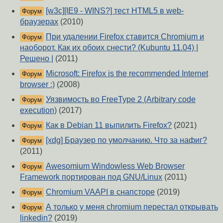
[w3c][IE9 - WINS?] тест HTML5 в web-
Форум
браузерах
(2010)
При удалении Firefox ставится Chromium и
Форум
наоборот. Как их обоих снести? (Kubuntu 11.04) |
Решено |
(2011)
Microsoft: Firefox is the recommended Internet
Форум
browser :)
(2008)
Уязвимость во FreeType 2 (Arbitrary code
Форум
execution)
(2017)
Как в Debian 11 выпилить Firefox?
(2021)
Форум
[xdg] Браузер по умолчанию. Что за нафиг?
Форум
(2011)
Awesomium Windowless Web Browser
Форум
Framework портирован под GNU/Linux
(2011)
Chromium VAAPI в снапсторе
(2019)
Форум
А только у меня chromium перестал открывать
Форум
linkedin?
(2019)