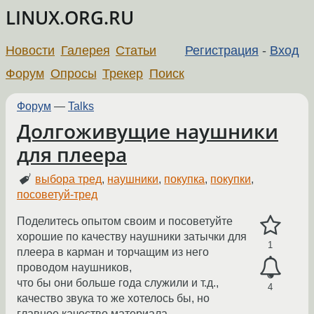
LINUX.ORG.RU
Новости
Галерея
Статьи
Регистрация
-
Вход
Форум
Опросы
Трекер
Поиск
Форум
—
Talks
Долгоживущие наушники
для плеера
выбора тред
,
наушники
,
покупка
,
покупки
,
посоветуй-тред
Поделитесь опытом своим и посоветуйте
хорошие по качеству наушники затычки для
1
плеера в карман и торчащим из него
проводом наушников,
что бы они больше года служили и т.д.,
4
качество звука то же хотелось бы, но
главное качество материала.