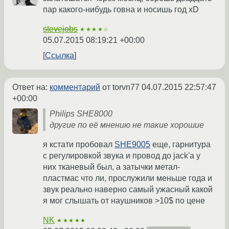
пар какого-нибудь говна и носишь год xD
stevejobs
★★★★☆
05.07.2015 08:19:21 +00:00
Ссылка
Ответ на:
комментарий
от torvn77
04.07.2015 22:57:47
+00:00
Philips SHE8000
другие по её мнению не такие хорошие
я кстати пробовал
SHE9005
еще, гарнитура
с регулировкой звука и провод до jack'а у
них тканевый был, а затычки метал-
пластмас что ли, прослужили меньше года и
звук реально наверно самый ужасный какой
я мог слышать от наушников >10$ по цене
NK
★★★★★