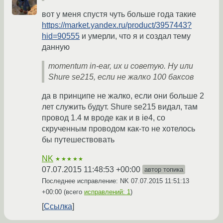
вот у меня спустя чуть больше года такие
https://market.yandex.ru/product/3957443?
hid=90555
и умерли, что я и создал тему
данную
momentum in-ear, их и советую. Ну или
Shure se215, если не жалко 100 баксов
да в принципе не жалко, если они больше 2
лет служить будут. Shure se215 видал, там
провод 1.4 м вроде как и в ie4, со
скрученным проводом как-то не хотелось
бы путешествовать
NK
★★★★★
07.07.2015 11:48:53 +00:00
автор топика
Последнее исправление: NK
07.07.2015 11:51:13
+00:00
(всего
исправлений: 1
)
Ссылка