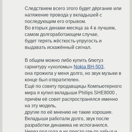
Следствием всего этого будет дёргание или
натяжение провода у вкладышей с
последующим его отрывом.
Во вторых динами месяца за 4 в лучшем,
самом долгоработающем случае,
будет терять жёсткость-упругость и
выдавать искажённый сигнал.
В общем можно либо купить блютуз
гарнитуру «ухоломы»
Nokia BH-503
,
она прожила у меня долго, но звук музыки в
конце был отвратителен.
Ещё по совету продавщицы Компьютерного
мира я купил вкладыши Philips SHE8000 ,
причём её совет распространялся именно
на эту модель,
другие по её мнению не такие хорошие.
Вкладыши работали долго, звук после
разработки динамика не испоганился.
Через пол года я их просто где-то забыл и