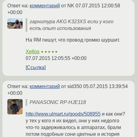
Ответ на:
комментарий
от NK
07.07.2015 12:00:58
+00:00
гарнитура AKG K323XS если у кого
есть опыт использования
На ЯМ пишут, что провод громко шуршит.
Xellos
★★★★★
07.07.2015 12:05:55 +00:00
Ссылка
Ответ на:
комментарий
от sid350
05.07.2015 13:39:54
+00:00
PANASONIC RP-HJE118
http://www.ulmart.ru/goods/508955
и как они?
у тех у кого я их видел, они у них недолго
что-то задерживалось в аппаратах, брали
потом подобные сони цветные и история