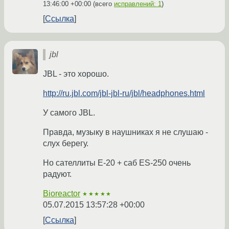
13:46:00 +00:00
(всего
исправлений: 1
)
Ссылка
jbl
JBL - это хорошо.
http://ru.jbl.com/jbl-jbl-ru/jbl/headphones.html
У самого JBL.
Правда, музыку в наушниках я не слушаю -
слух берегу.
Но сателлиты E-20 + саб ES-250 очень
радуют.
Bioreactor
★★★★★
05.07.2015 13:57:28 +00:00
Ссылка