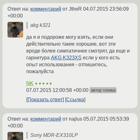
Ответ на:
комментарий
от JtheR
04.07.2015 23:56:09
+00:00
akg k321
да я и подороже могу взять, если они
действительно такие хорошие, вот эти
вроде более симпатичнее смотрят, да еще и
гарнитура
AKG K323XS
если у кого есть
опыт использования - отпишитесь,
пожалуйста
NK
★★★★★
07.07.2015 12:00:58 +00:00
автор топика
Показать ответ
Ссылка
Ответ на:
комментарий
от najlus
05.07.2015 05:53:39
+00:00
Sony MDR-EX310LP