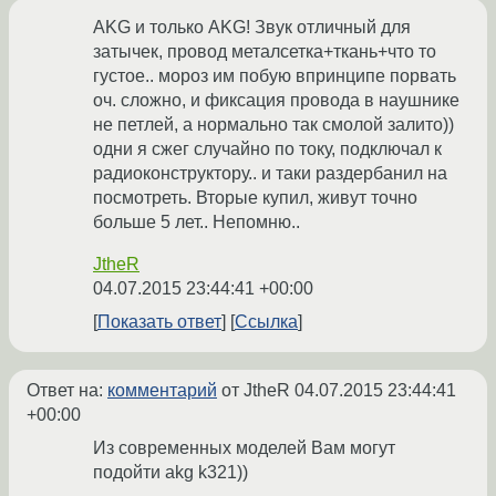
AKG и только AKG! Звук отличный для
затычек, провод металсетка+ткань+что то
густое.. мороз им побую впринципе порвать
оч. сложно, и фиксация провода в наушнике
не петлей, а нормально так смолой залито))
одни я сжег случайно по току, подключал к
радиоконструктору.. и таки раздербанил на
посмотреть. Вторые купил, живут точно
больше 5 лет.. Непомню..
JtheR
04.07.2015 23:44:41 +00:00
Показать ответ
Ссылка
Ответ на:
комментарий
от JtheR
04.07.2015 23:44:41
+00:00
Из современных моделей Вам могут
подойти akg k321))