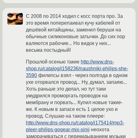
С 2008 по 2014 ходил с косс порта про. За
это время поперепаивал кучу кабелей от
дешёвой китайщины, заменил беруши на
обычные силиконовые затычки. До сих пор
валяются рабочие... Но видок у них...
весьма постыдный!
Прошлой осенью такие
http://www.dns-
shop.ru/catalog/i158236/naushniki-philips-she-
3590
филипсы взял - через полгода в одном
ухе оторвался провод... Ну, думал, запаяю...
Хоть раньше это делал, но тут таки
умудрился проморгать проводок на
мембрану и порвать... Купил новые такие-
же. К новым в запасе есть 1 целое ухо и
провод. Слушаю на таком плеере:
http://www.dns-shop.ru/catalog/i175414/mp3-
pleer-philips-gogear-mix-sinij
неохота
заморачиваться с перекидыванием музыки