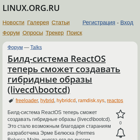
LINUX.ORG.RU
Новости
Галерея
Статьи
Регистрация
-
Вход
Форум
Опросы
Трекер
Поиск
Форум
—
Talks
Билд-система ReactOS
теперь сможет создавать
гибридные образы
(livecd\bootcd)
freeloader
,
hybrid
,
hybridcd
,
ramdisk.sys
,
reactos
Билд-система ReactOS теперь сможет
создавать гибридные образы (livecd\bootcd).
0
Это стало возможным благодаря стараниям
разработчика Эрме Белюска (Hermes
Belusca-Maito, иногда его по-русски