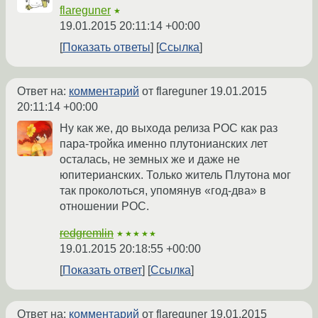
flareguner
★
19.01.2015 20:11:14 +00:00
Показать ответы
Ссылка
Ответ на:
комментарий
от flareguner
19.01.2015
20:11:14 +00:00
Ну как же, до выхода релиза РОС как раз
пара-тройка именно плутонианских лет
осталась, не земных же и даже не
юпитерианских. Только житель Плутона мог
так проколоться, упомянув «год-два» в
отношении РОС.
redgremlin
★★★★★
19.01.2015 20:18:55 +00:00
Показать ответ
Ссылка
Ответ на:
комментарий
от flareguner
19.01.2015