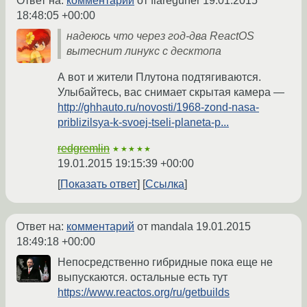
Ответ на:
комментарий
от flareguner
19.01.2015
18:48:05 +00:00
надеюсь что через год-два ReactOS
вытеснит линукс с десктопа
А вот и жители Плутона подтягиваются.
Улыбайтесь, вас снимает скрытая камера —
http://ghhauto.ru/novosti/1968-zond-nasa-
priblizilsya-k-svoej-tseli-planeta-p...
redgremlin
★★★★★
19.01.2015 19:15:39 +00:00
Показать ответ
Ссылка
Ответ на:
комментарий
от mandala
19.01.2015
18:49:18 +00:00
Непосредственно гибридные пока еще не
выпускаются. остальные есть тут
https://www.reactos.org/ru/getbuilds