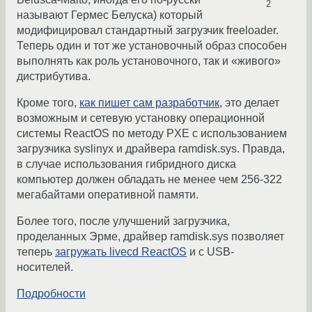
2
называют Гермес Белуска) который
модифицировал стандартный загрузчик freeloader.
Теперь один и тот же установочный образ способен
выполнять как роль установочного, так и «живого»
дистрибутива.
Кроме того,
как пишет сам разработчик
, это делает
возможным и сетевую установку операционной
системы ReactOS по методу PXE с использованием
загрузчика syslinyx и драйвера ramdisk.sys. Правда,
в случае использования гибридного диска
компьютер должен обладать не менее чем 256-322
мегабайтами оперативной памяти.
Более того, после улучшений загрузчика,
проделанных Эрме, драйвер ramdisk.sys позволяет
теперь
загружать livecd ReactOS
и c USB-
носителей.
Подробности