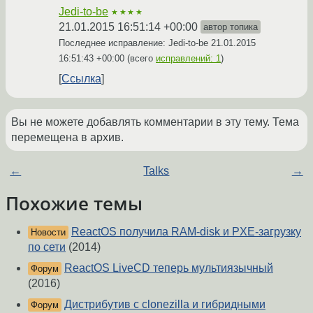
Jedi-to-be
★★★★
21.01.2015 16:51:14 +00:00
автор топика
Последнее исправление: Jedi-to-be
21.01.2015
16:51:43 +00:00
(всего
исправлений: 1
)
Ссылка
Вы не можете добавлять комментарии в эту тему. Тема
перемещена в архив.
←
Talks
→
Похожие темы
ReactOS получила RAM-disk и PXE-загрузку
Новости
по сети
(2014)
ReactOS LiveCD теперь мультиязычный
Форум
(2016)
Дистрибутив с clonezilla и гибридными
Форум