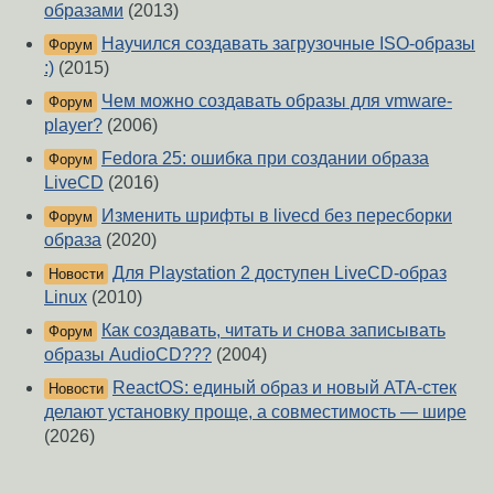
образами
(2013)
Научился создавать загрузочные ISO-образы
Форум
:)
(2015)
Чем можно создавать образы для vmware-
Форум
player?
(2006)
Fedora 25: ошибка при создании образа
Форум
LiveCD
(2016)
Изменить шрифты в livecd без пересборки
Форум
образа
(2020)
Для Playstation 2 доступен LiveCD-образ
Новости
Linux
(2010)
Как создавать, читать и снова записывать
Форум
образы AudioCD???
(2004)
ReactOS: единый образ и новый ATA-стек
Новости
делают установку проще, а совместимость — шире
(2026)