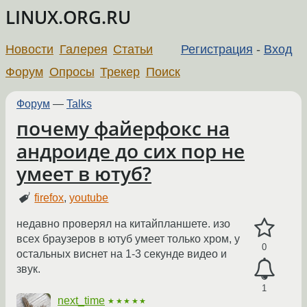
LINUX.ORG.RU
Новости
Галерея
Статьи
Регистрация
-
Вход
Форум
Опросы
Трекер
Поиск
Форум
—
Talks
почему файерфокс на
андроиде до сих пор не
умеет в ютуб?
firefox
,
youtube
недавно проверял на китайпланшете. изо
всех браузеров в ютуб умеет только хром, у
0
остальных виснет на 1-3 секунде видео и
звук.
1
next_time
★★★★★