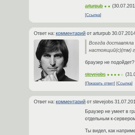
arturpub
(
30.07.201
★★
Ссылка
Ответ на:
комментарий
от arturpub
30.07.2014
Всегда доставляла 
настоящий(с)(тм) г
браузер не подойдет? 
stevejobs
(
31.
★★★★☆
Показать ответ
Ссылка
Ответ на:
комментарий
от stevejobs
31.07.20
Браузер не умеет в г
отдельным к-сервером
Ты видел, как наприме