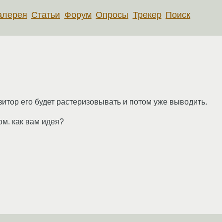
алерея
Статьи
Форум
Опросы
Трекер
Поиск
зитор его будет растеризовывать и потом уже выводить.
м. как вам идея?