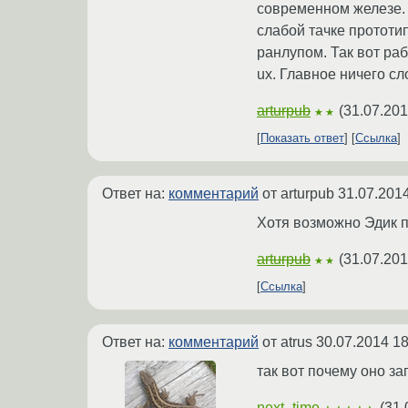
современном железе. 
слабой тачке прототип
ранлупом. Так вот ра
ux. Главное ничего сл
arturpub
(
31.07.201
★★
Показать ответ
Ссылка
Ответ на:
комментарий
от arturpub
31.07.2014
Хотя возможно Эдик п
arturpub
(
31.07.201
★★
Ссылка
Ответ на:
комментарий
от atrus
30.07.2014 18
так вот почему оно заг
next_time
(
31.