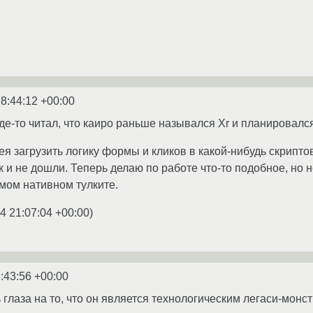
8:44:12 +00:00
где-то читал, что каиро раньше назывался Xr и планировался
ея загрузить логику формы и кликов в какой-нибудь скрипто
ак и не дошли. Теперь делаю по работе что-то подобное, но н
мом нативном тулките.
4 21:07:04 +00:00
)
:43:56 +00:00
 глаза на то, что он является технологическим легаси-монс