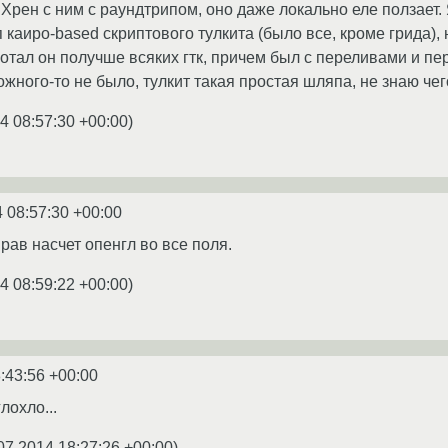
Хрен с ним с раундтрипом, оно даже локально еле ползает.
 каиро-based скриптового тулкита (было все, кроме грида), 
ботал он получше всяких гтк, причем был с переливами и п
ожного-то не было, тулкит такая простая шляпа, не знаю че
4 08:57:30 +00:00
)
 08:57:30 +00:00
рав насчет опенгл во все поля.
4 08:59:22 +00:00
)
:43:56 +00:00
лохло...
07.2014 18:27:26 +00:00
)