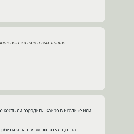
криптовый язычок и выкатить
 костыли городить. Каиро в икслибе или
добиться на связке жс-хтмл-цсс на