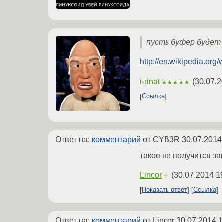
пусть буфер будет
http://en.wikipedia.org
i-rinat
(
30.07.2
★★★★★
Ссылка
Ответ на:
комментарий
от CYB3R
30.07.2014
такое не получится з
Lincor
(
30.07.2014 1
☆
Показать ответ
Ссылка
Ответ на:
комментарий
от Lincor
30.07.2014 1