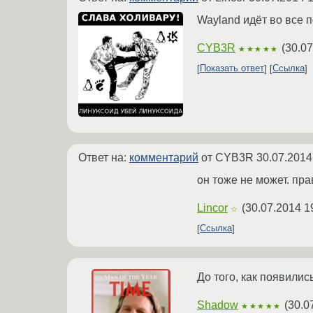
Wayland идёт во все п
CYB3R
(
30.07
★★★★★
Показать ответ
Ссылка
Ответ на:
комментарий
от CYB3R
30.07.2014
он тоже не может. прав
Lincor
(
30.07.2014 1
☆
Ссылка
До того, как появили
Shadow
(
30.0
★★★★★