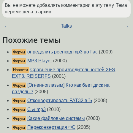
Вы не можете добавлять комментарии в эту тему. Тема
перемещена в архив.
←
Talks
→
Похожие темы
определить реенкод mp3 во flac
(2009)
Форум
MP3 Player
(2000)
Форум
Сравнение производительностей XFS,
Новости
EXT3, REISERFS
(2001)
[Огненноглазым] Кто как бъет диск на
Форум
разделы?
(2008)
Отконвертировать FAT32 в Ъ
(2008)
Форум
C & mp3
(2010)
Форум
Какие файловые системы
(2003)
Форум
Переконвертация ФС
(2005)
Форум