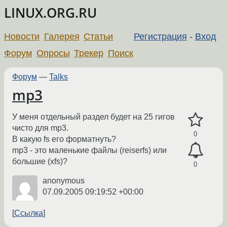
LINUX.ORG.RU
Новости
Галерея
Статьи
Регистрация
-
Вход
Форум
Опросы
Трекер
Поиск
Форум
—
Talks
mp3
У меня отдельный раздел будет на 25 гигов
чисто для mp3.
0
В какую fs его форматнуть?
mp3 - это маленькие файлы (reiserfs) или
большие (xfs)?
0
anonymous
07.09.2005 09:19:52 +00:00
Ссылка