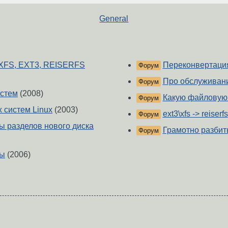
General
 XFS, EXT3, REISERFS
Переконвертаци
Форум
Про обслуживан
Форум
истем
(2008)
Какую файловую
Форум
 систем Linux
(2003)
ext3\xfs -> reiserfs
Форум
 разделов нового диска
Грамотно разбит
Форум
мы
(2006)