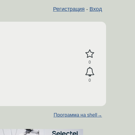
Регистрация
-
Вход
0
0
Программа на shell
→