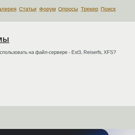
алерея
Статьи
Форум
Опросы
Трекер
Поиск
мы
ользовать на файл-сервере - Ext3, Reiserfs, XFS?