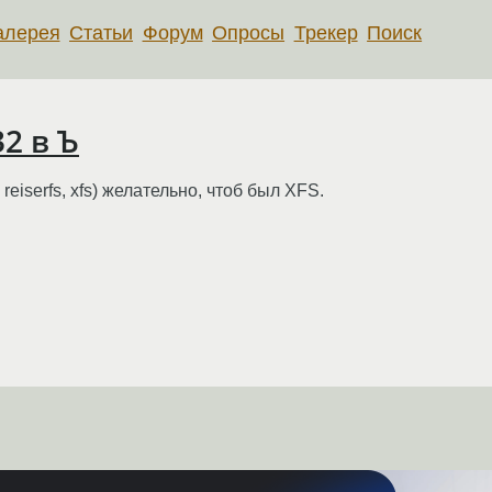
алерея
Статьи
Форум
Опросы
Трекер
Поиск
2 в Ъ
reiserfs, xfs) желательно, чтоб был XFS.