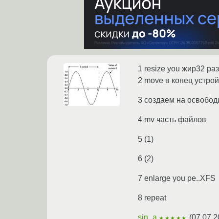
1 resize you жир32 ра
2 move в конец устро
3 создаем на освобо
4 mv часть файлов
5 (1)
6 (2)
7 enlarge you pe..XFS
8 repeat
sin_a
(
07.07.2
★★★★★