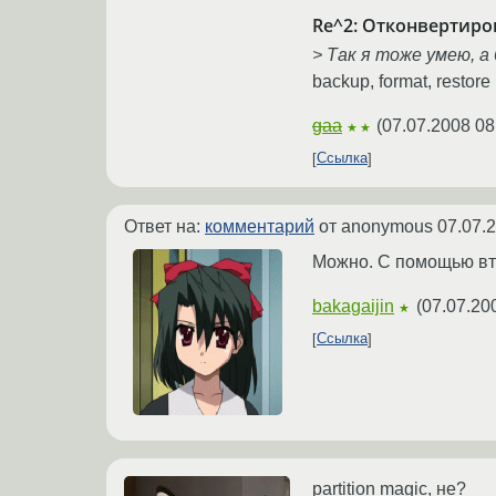
Re^2: Отконвертиро
> Так я тоже умею, а
backup, format, restore
gaa
(
07.07.2008 08
★★
Ссылка
Ответ на:
комментарий
от anonymous
07.07.
Можно. С помощью вт
bakagaijin
(
07.07.20
★
Ссылка
partition magic, не?