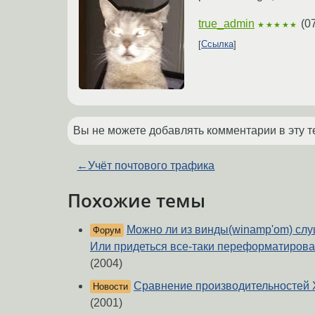
true_admin
(
0
★★★★★
Ссылка
Вы не можете добавлять комментарии в эту т
←
Учёт почтового трафика
Похожие темы
Можно ли из винды(winamp'om) слуш
Форум
Или придеться все-таки переформатировать
(2004)
Сравнение производительностей
Новости
(2001)