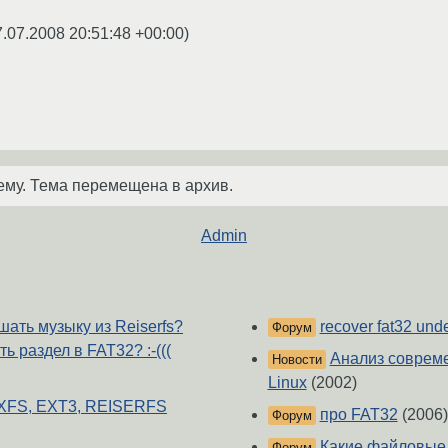
7.07.2008 20:51:48 +00:00
)
ему. Тема перемещена в архив.
Admin
ать музыку из Reiserfs?
recover fat32 unde
Форум
 раздел в FAT32? :-(((
Анализ соврем
Новости
Linux
(2002)
 XFS, EXT3, REISERFS
про FAT32
(2006)
Форум
Какие файловые
Форум