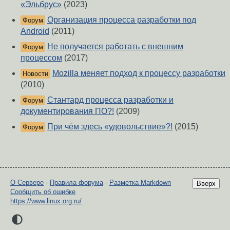
«Эльбрус»
(2023)
Организация процесса разработки под
Форум
Android
(2011)
Не получается работать с внешним
Форум
процессом
(2017)
Mozilla меняет подход к процессу разработки
Новости
(2010)
Стантард процесса разработки и
Форум
документирования ПО?!
(2009)
При чём здесь «удовольствие»?!
(2015)
Форум
О Сервере
-
Правила форума
-
Разметка Markdown
Вверх
Сообщить об ошибке
https://www.linux.org.ru/