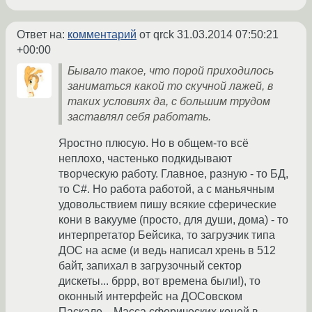
Ответ на:
комментарий
от qrck
31.03.2014 07:50:21
+00:00
Бывало такое, что порой приходилось
заниматься какой то скучной лажей, в
таких условиях да, с большим трудом
заставлял себя работать.
Яростно плюсую. Но в общем-то всё
неплохо, частенько подкидывают
творческую работу. Главное, разную - то БД,
то C#. Но работа работой, а с маньячным
удовольствием пишу всякие сферические
кони в вакууме (просто, для души, дома) - то
интерпретатор Бейсика, то загрузчик типа
ДОС на асме (и ведь написал хрень в 512
байт, запихал в загрузочный сектор
дискеты... бррр, вот времена были!), то
оконный интерфейс на ДОСовском
Паскале... Масса сферических коней в