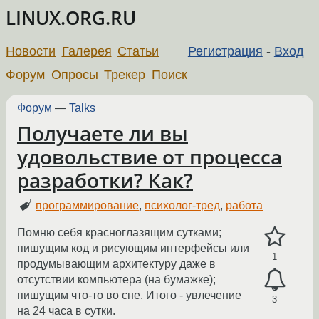
LINUX.ORG.RU
Новости
Галерея
Статьи
Регистрация
-
Вход
Форум
Опросы
Трекер
Поиск
Форум
—
Talks
Получаете ли вы
удовольствие от процесса
разработки? Как?
программирование
,
психолог-тред
,
работа
Помню себя красноглазящим сутками;
пишущим код и рисующим интерфейсы или
1
продумывающим архитектуру даже в
отсутствии компьютера (на бумажке);
пишущим что-то во сне. Итого - увлечение
3
на 24 часа в сутки.