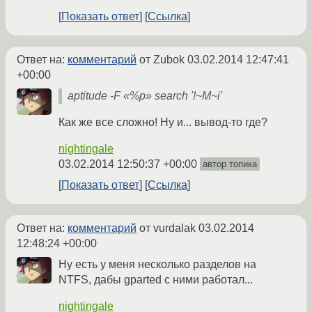
Показать ответ
Ссылка
Ответ на:
комментарий
от Zubok
03.02.2014 12:47:41
+00:00
aptitude -F «%p» search '!~M~i'
Как же все сложно! Ну и... вывод-то где?
nightingale
03.02.2014 12:50:37 +00:00
автор топика
Показать ответ
Ссылка
Ответ на:
комментарий
от vurdalak
03.02.2014
12:48:24 +00:00
Ну есть у меня несколько разделов на
NTFS, дабы gparted с ними работал...
nightingale