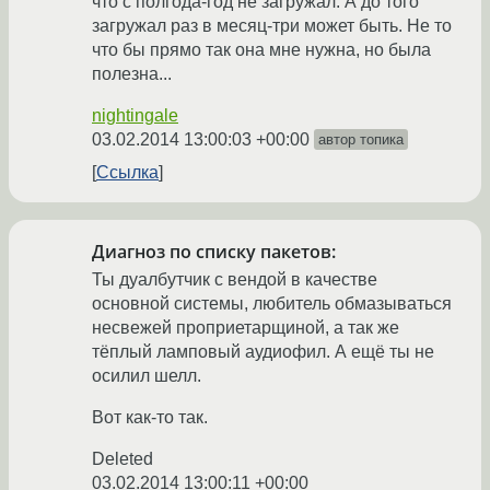
что с полгода-год не загружал. А до того
загружал раз в месяц-три может быть. Не то
что бы прямо так она мне нужна, но была
полезна...
nightingale
03.02.2014 13:00:03 +00:00
автор топика
Ссылка
Диагноз по списку пакетов:
Ты дуалбутчик с вендой в качестве
основной системы, любитель обмазываться
несвежей проприетарщиной, а так же
тёплый ламповый аудиофил. А ещё ты не
осилил шелл.
Вот как-то так.
Deleted
03.02.2014 13:00:11 +00:00