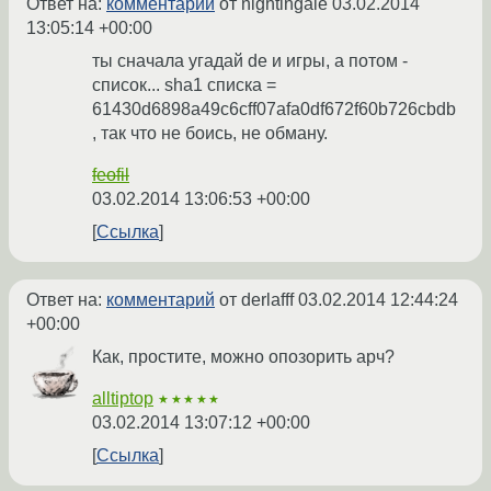
Ответ на:
комментарий
от nightingale
03.02.2014
13:05:14 +00:00
ты сначала угадай de и игры, а потом -
список... sha1 списка =
61430d6898a49c6cff07afa0df672f60b726cbdb
, так что не боись, не обману.
feofil
03.02.2014 13:06:53 +00:00
Ссылка
Ответ на:
комментарий
от derlafff
03.02.2014 12:44:24
+00:00
Как, простите, можно опозорить арч?
alltiptop
★★★★★
03.02.2014 13:07:12 +00:00
Ссылка