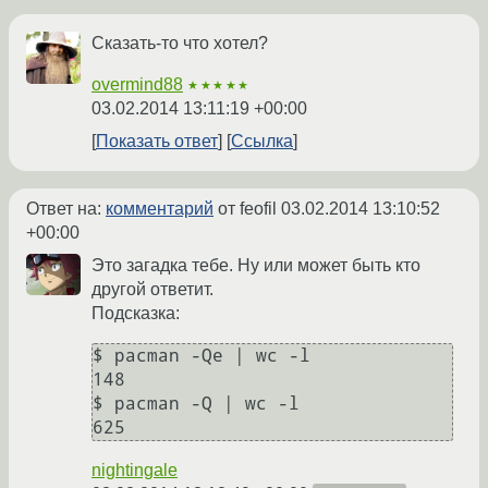
Сказать-то что хотел?
overmind88
★★★★★
03.02.2014 13:11:19 +00:00
Показать ответ
Ссылка
Ответ на:
комментарий
от feofil
03.02.2014 13:10:52
+00:00
Это загадка тебе. Ну или может быть кто
другой ответит.
Подсказка:
$ pacman -Qe | wc -l

148

$ pacman -Q | wc -l

nightingale