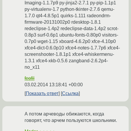
Imaging-1.1.7p9 py-jinja2-2.7.1 py-pip-1.1p1
py-virtualenv-1.7 python-tkinter-2.7.6 qemu-
1.7.0 qt4-4.8.5p1 quirks-1.111 radeondrm-
firmware-20131002p0 rdesktop-1.8.1
redeclipse-1.4p2 redeclipse-data-1.4p2 scrot-
0.8p3 surf-0.6p1 ubuntu-fonts-0.80p0 visitors-
0.7p0 wget-1.15 xboard-4.6.2p0 xfce-4.10p0
xfce4-dict-0.6.0p10 xfce4-notes-1.7.7p6 xfce4-
screenshooter-1.8.1p1 xfce4-whiskermenu-
1.3.1 xfce4-xkb-0.5.6 zangband-2.6.2p4-
no_x11
feofil
03.02.2014 13:18:41 +00:00
Показать ответ
Ссылка
А потом арчеводы обижаются, когда
говорят, что арчем пользуются школьники.