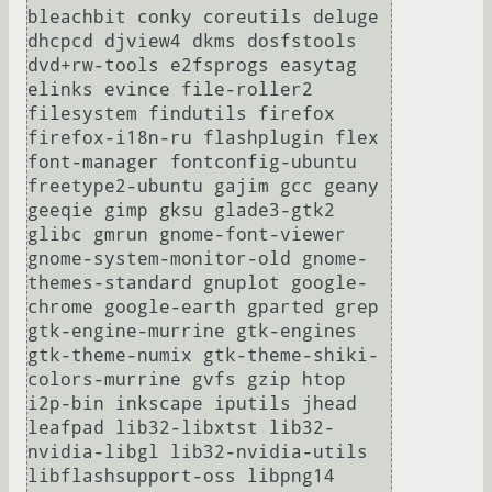
bleachbit conky coreutils deluge 
dhcpcd djview4 dkms dosfstools 
dvd+rw-tools e2fsprogs easytag 
elinks evince file-roller2 
filesystem findutils firefox 
firefox-i18n-ru flashplugin flex 
font-manager fontconfig-ubuntu 
freetype2-ubuntu gajim gcc geany 
geeqie gimp gksu glade3-gtk2 
glibc gmrun gnome-font-viewer 
gnome-system-monitor-old gnome-
themes-standard gnuplot google-
chrome google-earth gparted grep 
gtk-engine-murrine gtk-engines 
gtk-theme-numix gtk-theme-shiki-
colors-murrine gvfs gzip htop 
i2p-bin inkscape iputils jhead 
leafpad lib32-libxtst lib32-
nvidia-libgl lib32-nvidia-utils 
libflashsupport-oss libpng14 