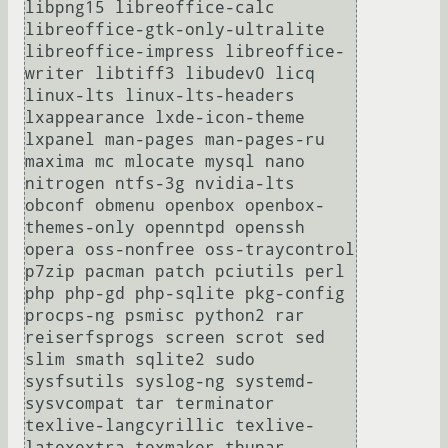
libpng15 libreoffice-calc 
libreoffice-gtk-only-ultralite 
libreoffice-impress libreoffice-
writer libtiff3 libudev0 licq 
linux-lts linux-lts-headers 
lxappearance lxde-icon-theme 
lxpanel man-pages man-pages-ru 
maxima mc mlocate mysql nano 
nitrogen ntfs-3g nvidia-lts 
obconf obmenu openbox openbox-
themes-only openntpd openssh 
opera oss-nonfree oss-traycontrol 
p7zip pacman patch pciutils perl 
php php-gd php-sqlite pkg-config 
procps-ng psmisc python2 rar 
reiserfsprogs screen scrot sed 
slim smath sqlite2 sudo 
sysfsutils syslog-ng systemd-
sysvcompat tar terminator 
texlive-langcyrillic texlive-
latexextra texmaker thunar 