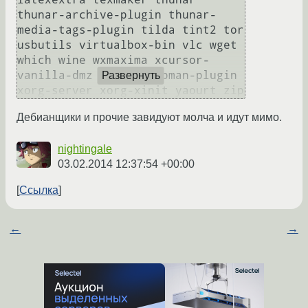
thunar-archive-plugin thunar-
media-tags-plugin tilda tint2 tor 
usbutils virtualbox-bin vlc wget 
which wine wxmaxima xcursor-
vanilla-dmz xfce4-clipman-plugin 
Развернуть
xorg-server xorg-xinit yaourt zip
Дебианщики и прочие завидуют молча и идут мимо.
nightingale
03.02.2014 12:37:54 +00:00
Ссылка
←
→