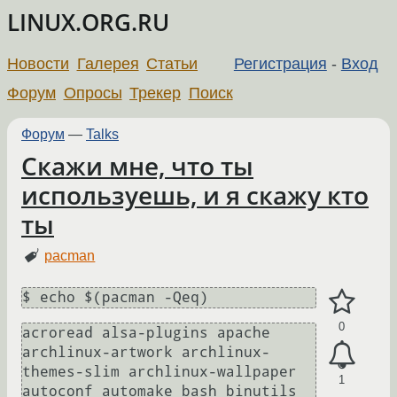
LINUX.ORG.RU
Новости
Галерея
Статьи
Регистрация
-
Вход
Форум
Опросы
Трекер
Поиск
Форум
—
Talks
Скажи мне, что ты
используешь, и я скажу кто
ты
pacman
$ echo $(pacman -Qeq)
0
acroread alsa-plugins apache 
archlinux-artwork archlinux-
themes-slim archlinux-wallpaper 
1
autoconf automake bash binutils 