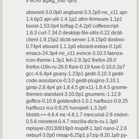
# echo $(pkg_info -qm)
abiword-3.0.0p0 angband-3.3.2p0-no_x11 apr-
1.4.6p3 apr-util-1.4.1p2 athn-firmware-1.1p1
boost-1.53.0p4 bzflag-2.4.2p0 coffeescript-
1.6.3 curl-7.34.0 desktop-file-utils-0.22 dictd-
client-1.9.15p2 dictd-server-1.9.15p0 dosbox-
0.74p4 eboard-1.1.1p0 eboard-extras-0.1p0
emacs-24.3p4-no_x11 evince-3.10.3 faenza-
icon-theme-1.3p1 feh-2.9.3p2 firefox-26.0
firefox-i18n-ru-26.0 flare-0.19 fuse-0.10.0.2p7
gcc-4.6.4p4 geany-1.23p1 gedit-3.10.3 gedit-
code-assistance-0.3.0 gedit-plugins-3.10.1
gimp-2.8.4p4 git-1.8.4.5 git-x11-1.8.4.5 gnome-
themes-standard-3.10.0p1 gnumeric-1.12.9
goffice-0.10.9 goldendict-1.0.1 harfbuzz-0.9.25
harfbuzz-icu-0.9.25 hunspell-1.3.2p0
libstdc++-4.6.4 mc-4.8.1.7 mercurial-2.8 midori-
0.5.6 minetest-0.4.7 mozilla-dicts-ru-1.3p0
mplayer-20130819p0 mupdf-1.3p0 nano-2.2.6
netsurf-3.0p0 nmap-6.25p1 p7zip-9.20.1p0 py-