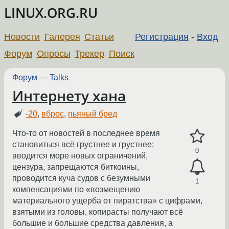
LINUX.ORG.RU
Новости
Галерея
Статьи
Регистрация
-
Вход
Форум
Опросы
Трекер
Поиск
Форум
—
Talks
Интернету хана
-20
,
вброс
,
пьяный бред
Что-то от новостей в последнее время
становиться всё грустнее и грустнее:
0
вводится море новых ограничений,
цензура, запрещаются биткоины,
проводится куча судов с безумными
1
компенсациями по «возмещению
материального ущерба от пиратства» с цифрами,
взятыми из головы, копирасты получают всё
большие и большие средства давления, а