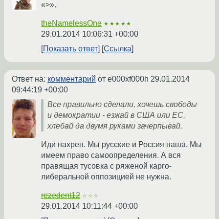
«>».
theNamelessOne
★★★★★
29.01.2014 10:06:31 +00:00
Показать ответ
Ссылка
Ответ на:
комментарий
от e000xf000h
29.01.2014
09:44:19 +00:00
Все правильно сделали, хочешь свободы
и демократии - езжай в США или ЕС,
хлебай да двумя руками зачерпывай.
Иди нахрен. Мы русские и Россия наша. Мы
имеем право самоопределения. А вся
правящая тусовка с ряженой карго-
либеральной оппозицией не нужна.
rezedent12
☆☆☆
29.01.2014 10:11:44 +00:00