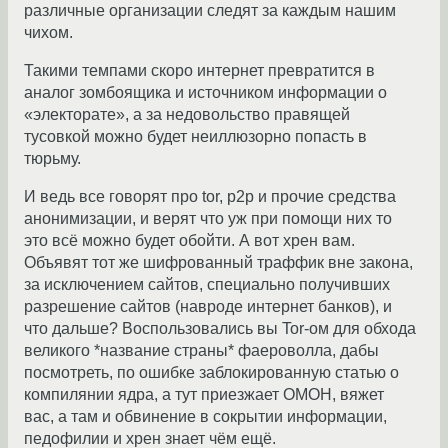
различные организации следят за каждым нашим
чихом.
Такими темпами скоро интернет превратится в
аналог зомбоящика и источником информации о
«электорате», а за недовольство правящей
тусовкой можно будет неиллюзорно попасть в
тюрьму.
И ведь все говорят про tor, p2p и прочие средства
анонимизации, и верят что уж при помощи них то
это всё можно будет обойти. А вот хрен вам.
Объявят тот же шифрованный траффик вне закона,
за исключением сайтов, специально получивших
разрешение сайтов (навроде интернет банков), и
что дальше? Воспользовались вы Tor-ом для обхода
великого *название страны* фаероволла, дабы
посмотреть, по ошибке заблокированную статью о
компилянии ядра, а тут приезжает ОМОН, вяжет
вас, а там и обвинение в сокрытии информации,
педофилии и хрен знает чём ещё.