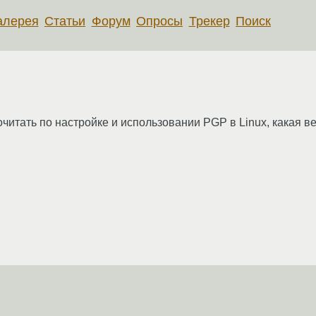
алерея
Статьи
Форум
Опросы
Трекер
Поиск
очитать по настройке и использовании PGP в Linux, какая 