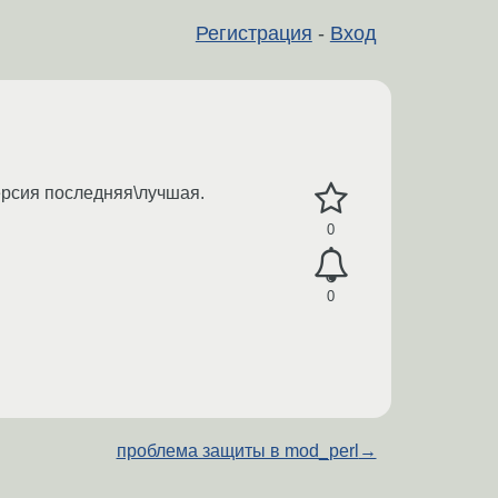
Регистрация
-
Вход
версия последняя\лучшая.
0
0
проблема защиты в mod_perl
→