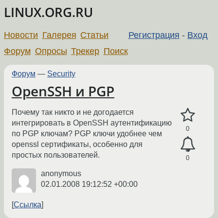
LINUX.ORG.RU
Новости
Галерея
Статьи
Регистрация
-
Вход
Форум
Опросы
Трекер
Поиск
Форум
—
Security
OpenSSH и PGP
Почему так никто и не догодается
интегрировать в OpenSSH аутентификацию
0
по PGP ключам? PGP ключи удобнее чем
openssl сертификаты, особенно для
простых пользователей.
0
anonymous
02.01.2008 19:12:52 +00:00
Ссылка