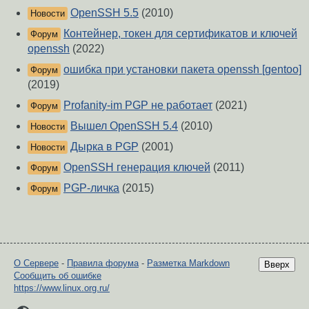
OpenSSH 5.5
(2010)
Новости
Контейнер, токен для сертификатов и ключей
Форум
openssh
(2022)
ошибка при установки пакета openssh [gentoo]
Форум
(2019)
Profanity-im PGP не работает
(2021)
Форум
Вышел OpenSSH 5.4
(2010)
Новости
Дырка в PGP
(2001)
Новости
OpenSSH генерация ключей
(2011)
Форум
PGP-личка
(2015)
Форум
О Сервере
-
Правила форума
-
Разметка Markdown
Вверх
Сообщить об ошибке
https://www.linux.org.ru/