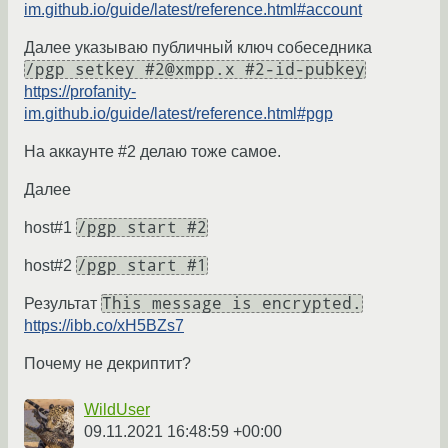
im.github.io/guide/latest/reference.html#account
Далее указываю публичный ключ собеседника
/pgp setkey #2@xmpp.x #2-id-pubkey
https://profanity-
im.github.io/guide/latest/reference.html#pgp
На аккаунте #2 делаю тоже самое.
Далее
/pgp start #2
host#1
/pgp start #1
host#2
This message is encrypted.
Результат
https://ibb.co/xH5BZs7
Почему не декриптит?
WildUser
09.11.2021 16:48:59 +00:00