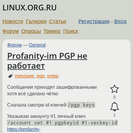
LINUX.ORG.RU
Новости
Галерея
Статьи
Регистрация
-
Вход
Форум
Опросы
Трекер
Поиск
Форум
—
General
Profanity-im PGP не
работает
message
,
pgp
,
xmpp
Сообщения приходят зашифрованными
хотя всё сделано чётко
0
/pgp keys
Сначала смотрю id ключей
1
Указываю аккаунту #1 личный ключ
/account set #1 pgpkeyid #1-seckey-id
https://profanity-