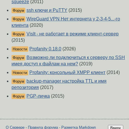
squeeze
(2011)
ssh ключи и PuTTY
(2015)
Форум
WireGuard VPN Нет интернета у 2-3-4-5...-го
Форум
клиента
(2020)
VisIt - не работает в режиме клиент-сервер
Форум
(2015)
Profanity 0.18.0
(2026)
Новости
Возможно ли подключиться к серверу по SSH
Форум
имея доступ к файлам на нем?
(2019)
Profanity: консольный XMPP клиент
(2014)
Новости
backup-manager настройка TTL и имя
Форум
репозитория
(2017)
PGP-личка
(2015)
Форум
О Сервере
-
Правила форума
-
Разметка Markdown
Вверх