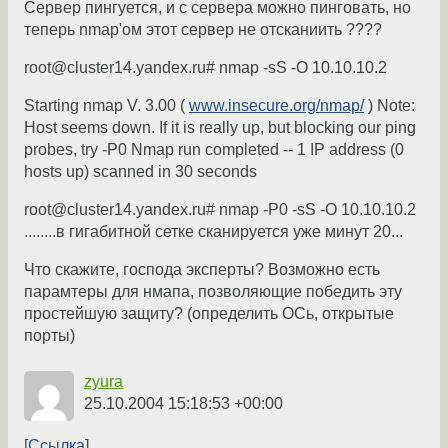
Сервер пингуется, и с сервера можно пинговать, но
теперь nmap'ом этот сервер не отсканиить ????
root@cluster14.yandex.ru# nmap -sS -O 10.10.10.2
Starting nmap V. 3.00 (
www.insecure.org/nmap/
) Note:
Host seems down. If it is really up, but blocking our ping
probes, try -P0 Nmap run completed -- 1 IP address (0
hosts up) scanned in 30 seconds
root@cluster14.yandex.ru# nmap -P0 -sS -O 10.10.10.2
........в гигабитной сетке сканируется уже минут 20...
Что скажите, господа эксперты? Возможно есть
парамтеры для нмапа, позволяющие победить эту
простейшую защиту? (определить ОСь, открытые
порты)
zyura
25.10.2004 15:18:53 +00:00
Ссылка