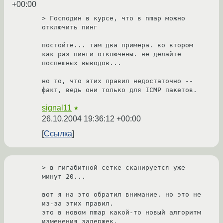
+00:00
> Господин в курсе, что в nmap можно 
отключить пинг

постойте... там два примера. во втором 
как раз пинги отключены. не делайте

поспешных выводов...

но то, что этих правил недостаточно -- 
факт, ведь они только для ICMP пакетов.
signal11
★
26.10.2004 19:36:12 +00:00
Ссылка
> в гигабитной сетке сканируется уже 
минут 20...

вот я на это обратил внимание. но это не 
из-за этих правил.

это в новом nmap какой-то новый алгоритм 
изменения задержек.
