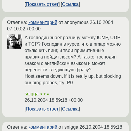
Показать ответ
Ссылка
Ответ на:
комментарий
от anonymous
26.10.2004
07:10:02 +00:00
А господин знает разницу между ICMP, UDP
и TCP? Господин в курсе, что в nmap можно
отключить пинг, и твои примитивные
правила пойдут лесом? А также, господин
знаком с английским языком и может
перевести следующую фразу?
Host seems down. If it is really up, but blocking
our ping probes, try -P0
snigga
★★★
26.10.2004 18:59:18 +00:00
Показать ответ
Ссылка
Ответ на:
комментарий
от snigga
26.10.2004 18:59:18