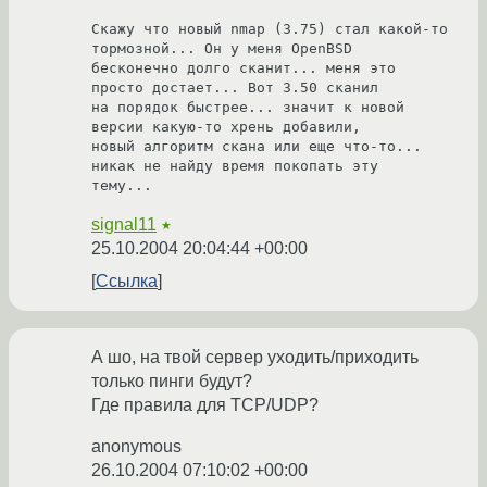
Скажу что новый nmap (3.75) стал какой-то 
тормозной... Он у меня OpenBSD

бесконечно долго сканит... меня это 
просто достает... Вот 3.50 сканил

на порядок быстрее... значит к новой 
версии какую-то хрень добавили,

новый алгоритм скана или еще что-то... 
никак не найду время покопать эту

тему...
signal11
★
25.10.2004 20:04:44 +00:00
Ссылка
А шо, на твой сервер уходить/приходить
только пинги будут?
Где правила для TCP/UDP?
anonymous
26.10.2004 07:10:02 +00:00