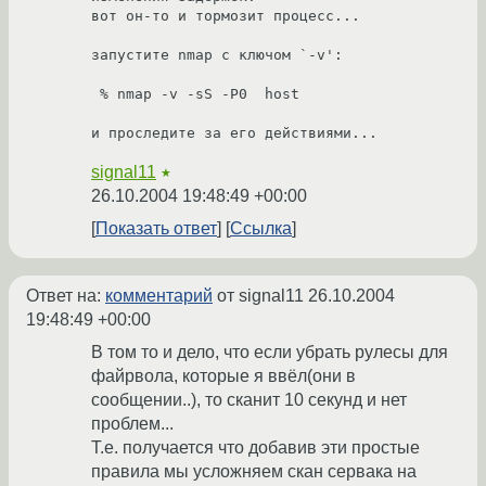
вот он-то и тормозит процесс...

запустите nmap с ключом `-v':

 % nmap -v -sS -P0  host

и проследите за его действиями...
signal11
★
26.10.2004 19:48:49 +00:00
Показать ответ
Ссылка
Ответ на:
комментарий
от signal11
26.10.2004
19:48:49 +00:00
В том то и дело, что если убрать рулесы для
файрвола, которые я ввёл(они в
сообщении..), то сканит 10 секунд и нет
проблем...
Т.е. получается что добавив эти простые
правила мы усложняем скан сервака на