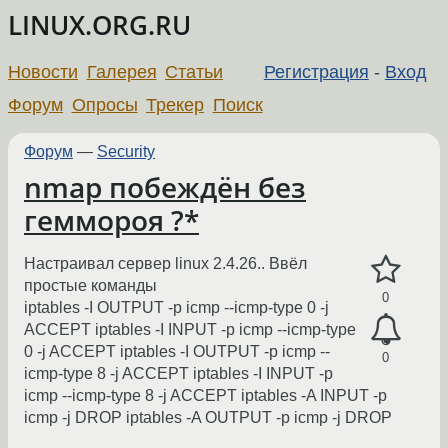
LINUX.ORG.RU
Новости
Галерея
Статьи
Регистрация
-
Вход
Форум
Опросы
Трекер
Поиск
Форум
—
Security
nmap побеждён без
геммороя ?*
Настраивал сервер linux 2.4.26.. Ввёл
простые команды
0
iptables -I OUTPUT -p icmp --icmp-type 0 -j
ACCEPT iptables -I INPUT -p icmp --icmp-type
0 -j ACCEPT iptables -I OUTPUT -p icmp --
0
icmp-type 8 -j ACCEPT iptables -I INPUT -p
icmp --icmp-type 8 -j ACCEPT iptables -A INPUT -p
icmp -j DROP iptables -A OUTPUT -p icmp -j DROP