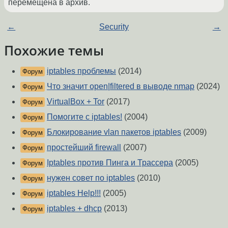
перемещена в архив.
←
Security
→
Похожие темы
iptables проблемы
(2014)
Форум
Что значит open|filtered в выводе nmap
(2024)
Форум
VirtualBox + Tor
(2017)
Форум
Помогите c iptables!
(2004)
Форум
Блокирование vlan пакетов iptables
(2009)
Форум
простейший firewall
(2007)
Форум
Iptables против Пинга и Трассера
(2005)
Форум
нужен совет по iptables
(2010)
Форум
iptables Help!!!
(2005)
Форум
iptables + dhcp
(2013)
Форум