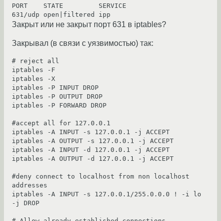
PORT    STATE         SERVICE

Закрыт или не закрыт порт 631 в iptables?
Закрывал (в связи с уязвимостью) так:
# reject all

iptables -F

iptables -X

iptables -P INPUT DROP

iptables -P OUTPUT DROP

iptables -P FORWARD DROP

#accept all for 127.0.0.1

iptables -A INPUT -s 127.0.0.1 -j ACCEPT

iptables -A OUTPUT -s 127.0.0.1 -j ACCEPT

iptables -A INPUT -d 127.0.0.1 -j ACCEPT

iptables -A OUTPUT -d 127.0.0.1 -j ACCEPT

#deny connect to localhost from non localhost 
addresses

iptables -A INPUT -s 127.0.0.1/255.0.0.0 ! -i lo 
-j DROP

# Allow already established connections
