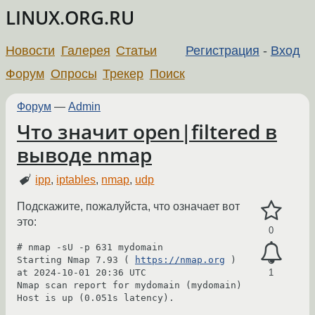
LINUX.ORG.RU
Новости
Галерея
Статьи
Регистрация
-
Вход
Форум
Опросы
Трекер
Поиск
Форум
—
Admin
Что значит open|filtered в
выводе nmap
ipp
,
iptables
,
nmap
,
udp
Подскажите, пожалуйста, что означает вот
это:
0
# nmap -sU -p 631 mydomain

Starting Nmap 7.93 ( 
https://nmap.org
 ) 
at 2024-10-01 20:36 UTC

1
Nmap scan report for mydomain (mydomain)

Host is up (0.051s latency).
