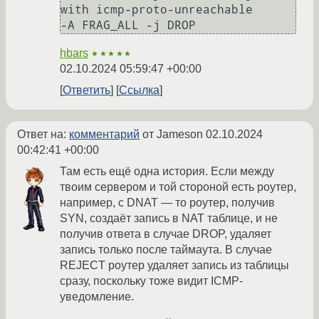
with icmp-proto-unreachable

-A FRAG_ALL -j DROP
hbars
★★★★★
02.10.2024 05:59:47 +00:00
Ответить
Ссылка
Ответ на:
комментарий
от Jameson
02.10.2024
00:42:41 +00:00
Там есть ещё одна история. Если между
твоим сервером и той стороной есть роутер,
например, с DNAT — то роутер, получив
SYN, создаёт запись в NAT таблице, и не
получив ответа в случае DROP, удаляет
запись только после таймаута. В случае
REJECT роутер удаляет запись из таблицы
сразу, поскольку тоже видит ICMP-
уведомление.