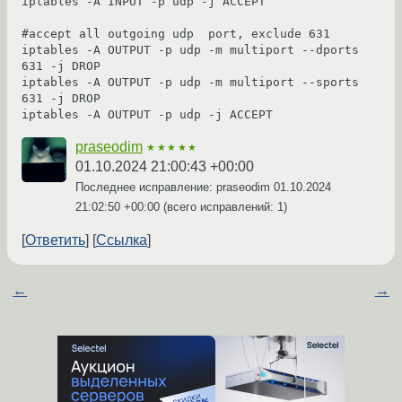
iptables -A INPUT -p udp -j ACCEPT

#accept all outgoing udp  port, exclude 631

iptables -A OUTPUT -p udp -m multiport --dports 
631 -j DROP

iptables -A OUTPUT -p udp -m multiport --sports 
631 -j DROP

praseodim
★★★★★
01.10.2024 21:00:43 +00:00
Последнее исправление: praseodim
01.10.2024
21:02:50 +00:00
(всего исправлений: 1)
Ответить
Ссылка
←
→