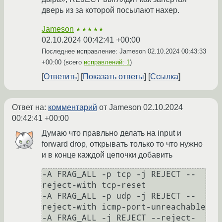
дверь из за которой посылают нахер.
Jameson
★★★★★
02.10.2024 00:42:41 +00:00
Последнее исправление: Jameson
02.10.2024 00:43:33
+00:00
(всего
исправлений: 1
)
Ответить
Показать ответы
Ссылка
Ответ на:
комментарий
от Jameson
02.10.2024
00:42:41 +00:00
Думаю что правльно делать на input и
forward drop, открывать только то что нужно
и в конце каждой цепочки добавить
-A FRAG_ALL -p tcp -j REJECT --
reject-with tcp-reset

-A FRAG_ALL -p udp -j REJECT --
reject-with icmp-port-unreachable

-A FRAG_ALL -j REJECT --reject-