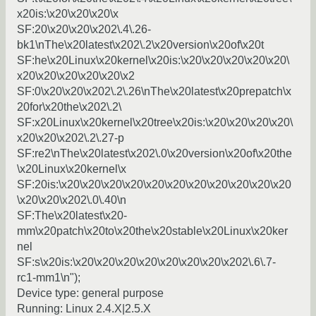
x20is:\x20\x20\x20\x
SF:20\x20\x20\x202\.4\.26-
bk1\nThe\x20latest\x202\.2\x20version\x20of\x20t
SF:he\x20Linux\x20kernel\x20is:\x20\x20\x20\x20\x20\
x20\x20\x20\x20\x20\x2
SF:0\x20\x20\x202\.2\.26\nThe\x20latest\x20prepatch\x
20for\x20the\x202\.2\
SF:x20Linux\x20kernel\x20tree\x20is:\x20\x20\x20\x20\
x20\x20\x202\.2\.27-p
SF:re2\nThe\x20latest\x202\.0\x20version\x20of\x20the
\x20Linux\x20kernel\x
SF:20is:\x20\x20\x20\x20\x20\x20\x20\x20\x20\x20\x20
\x20\x20\x202\.0\.40\n
SF:The\x20latest\x20-
mm\x20patch\x20to\x20the\x20stable\x20Linux\x20ker
nel
SF:s\x20is:\x20\x20\x20\x20\x20\x20\x20\x202\.6\.7-
rc1-mm1\n");
Device type: general purpose
Running: Linux 2.4.X|2.5.X