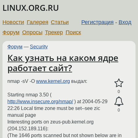
LINUX.ORG.RU
Новости
Галерея
Статьи
Регистрация
-
Вход
Форум
Опросы
Трекер
Поиск
Форум
—
Security
Как узнать на каком ядре
работает сайт?
nmap -sV -O
www.kernel.org
выдал:
0
Starting nmap 3.50 (
http://www.insecure.org/nmap/
) at 2004-05-29
22:26 Local time zone must be set--see zic
0
manual page
Interesting ports on zeus-pub.kernel.org
(204.152.189.116):
(The 1646 ports scanned but not shown below are in