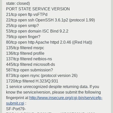
state: closed)
PORT STATE SERVICE VERSION
21/tcp open ftp vsFTPd
22/tcp open ssh OpenSSH 3.6.1p2 (protocol 1.99)
25/tcp open smtp?
53/tcp open domain ISC Bind 9.2.2
79/tcp open finger?
80/tcp open http Apache httpd 2.0.46 ((Red Hat))
135/tcp filtered msrpc
136/tcp filtered profile
137/tcp filtered netbios-ns
445/tcp filtered microsoft-ds
587/tcp open submission?
873/tcp open rsync (protocol version 26)
1720/tcp filtered H.323/Q.931
1 service unrecognized despite returning data. If you
know the service/version, please submit the following
fingerprint at
http://www.insecure.org/cgi-bin/servicefp-
submit.cgi
:
SF-Port79-