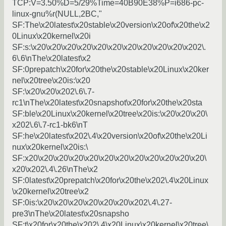
TCP:V=3.50%D=5/29%Time=40B90E38%P=i686-pc-
linux-gnu%r(NULL,2BC,"
SF:The\x20latest\x20stable\x20version\x20of\x20the\x2
0Linux\x20kernel\x20i
SF:s:\x20\x20\x20\x20\x20\x20\x20\x20\x20\x20\x202\.
6\.6\nThe\x20latest\x2
SF:0prepatch\x20for\x20the\x20stable\x20Linux\x20ker
nel\x20tree\x20is:\x20
SF:\x20\x20\x202\.6\.7-
rc1\nThe\x20latest\x20snapshot\x20for\x20the\x20sta
SF:ble\x20Linux\x20kernel\x20tree\x20is:\x20\x20\x20\
x202\.6\.7-rc1-bk6\nT
SF:he\x20latest\x202\.4\x20version\x20of\x20the\x20Li
nux\x20kernel\x20is:\
SF:x20\x20\x20\x20\x20\x20\x20\x20\x20\x20\x20\x20\
x20\x202\.4\.26\nThe\x2
SF:0latest\x20prepatch\x20for\x20the\x202\.4\x20Linux
\x20kernel\x20tree\x2
SF:0is:\x20\x20\x20\x20\x20\x20\x202\.4\.27-
pre3\nThe\x20latest\x20snapsho
SF:t\x20for\x20the\x202\.4\x20Linux\x20kernel\x20tree\