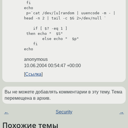
 fi

echo

 p=`cat /dev/[u]random | uuencode -m - | 
head -n 2 | tail -c $G 2>/dev/null `

    if [ $? -eq 1 ]

 then echo "  $S"

        else echo "  $p"

    fi

anonymous
10.06.2004 00:54:47 +00:00
Ссылка
Вы не можете добавлять комментарии в эту тему. Тема
перемещена в архив.
←
Security
→
Похожие темы