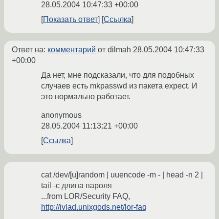
28.05.2004 10:47:33 +00:00
Показать ответ
Ссылка
Ответ на:
комментарий
от dilmah
28.05.2004 10:47:33
+00:00
Да нет, мне подсказали, что для подобных
случаев есть mkpasswd из пакета expect. И
это нормально работает.
anonymous
28.05.2004 11:13:21 +00:00
Ссылка
cat /dev/[u]random | uuencode -m - | head -n 2 |
tail -c длина пароля
...from LOR/Security FAQ,
http://ivlad.unixgods.net/lor-faq