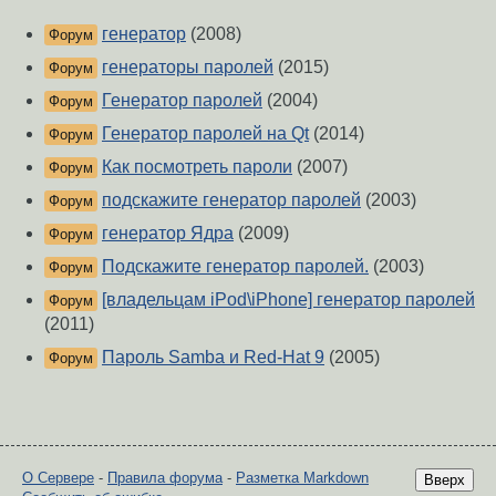
генератор
(2008)
Форум
генераторы паролей
(2015)
Форум
Генератор паролей
(2004)
Форум
Генератор паролей на Qt
(2014)
Форум
Как посмотреть пароли
(2007)
Форум
подскажите генератор паролей
(2003)
Форум
генератор Ядра
(2009)
Форум
Подскажите генератор паролей.
(2003)
Форум
[владельцам iPod\iPhone] генератор паролей
Форум
(2011)
Пароль Samba и Red-Hat 9
(2005)
Форум
О Сервере
-
Правила форума
-
Разметка Markdown
Вверх