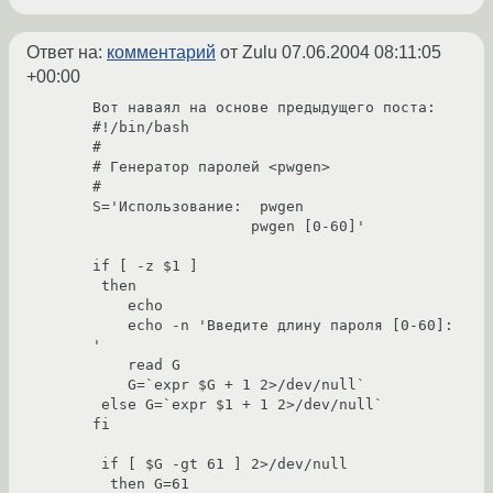
Ответ на:
комментарий
от Zulu
07.06.2004 08:11:05
+00:00
Вот наваял на основе предыдущего поста:

#!/bin/bash

#

# Генератор паролей <pwgen>

#

S='Использование:  pwgen

                  pwgen [0-60]'

if [ -z $1 ]

 then

    echo

    echo -n 'Введите длину пароля [0-60]: 
'

    read G

    G=`expr $G + 1 2>/dev/null`

 else G=`expr $1 + 1 2>/dev/null`

fi

 if [ $G -gt 61 ] 2>/dev/null

  then G=61
