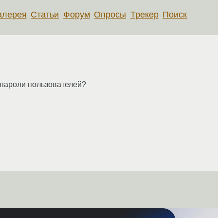
алерея
Статьи
Форум
Опросы
Трекер
Поиск
ь пароли пользователей?