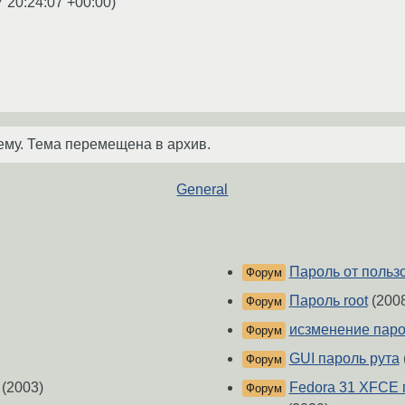
7 20:24:07 +00:00
)
ему. Тема перемещена в архив.
General
Пароль от пользо
Форум
Пароль root
(200
Форум
исзменение паро
Форум
GUI пароль рута
Форум
(2003)
Fedora 31 XFCE 
Форум