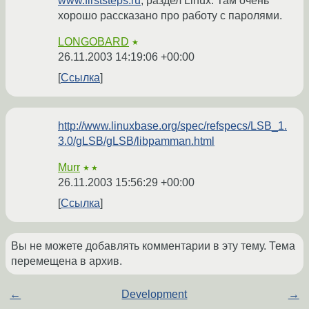
www.firststeps.ru
, раздел Linux. Там очень
хорошо рассказано про работу с паролями.
LONGOBARD
★
26.11.2003 14:19:06 +00:00
Ссылка
http://www.linuxbase.org/spec/refspecs/LSB_1.
3.0/gLSB/gLSB/libpamman.html
Murr
★★
26.11.2003 15:56:29 +00:00
Ссылка
Вы не можете добавлять комментарии в эту тему. Тема
перемещена в архив.
←
Development
→