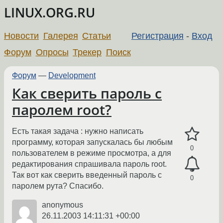
LINUX.ORG.RU
Новости
Галерея
Статьи
Регистрация
-
Вход
Форум
Опросы
Трекер
Поиск
Форум
—
Development
Как сверить пароль с
паролем root?
Есть такая задача : нужно написать
программу, которая запускалась бы любым
0
пользователем в режиме просмотра, а для
редактирования спрашивала пароль root.
Так вот как сверить введенный пароль с
0
паролем рута? Спасибо.
anonymous
26.11.2003 14:11:31 +00:00