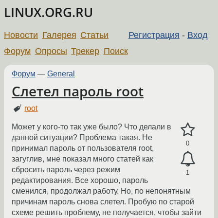
LINUX.ORG.RU
Новости
Галерея
Статьи
Регистрация
-
Вход
Форум
Опросы
Трекер
Поиск
Форум
—
General
Слетел пароль root
root
Может у кого-то так уже было? Что делали в
данной ситуации? Проблема такая. Не
0
принимал пароль от пользователя root,
загуглив, мне показал много статей как
сбросить пароль через режим
1
редактирования. Все хорошо, пароль
сменился, продолжал работу. Но, по непонятным
причинам пароль снова слетел. Пробую по старой
схеме решить проблему, не получается, чтобы зайти