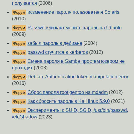
получается
(2006)
исзменение пароля пользователя Solaris
Форум
(2010)
Passwd или как сменить пароль на Ubuntu
Форум
(2009)
забыл пароль в дебиане
(2004)
Форум
passwd стучится в kerberos
(2012)
Форум
Смена пароля в Samba проствм юзером не
Форум
проходит
(2003)
Debian, Authentication token manipulation error
Форум
(2016)
Сброс пароля root gentoo на mdadm
(2012)
Форум
Как сбросить пароль в Kali linux 5.9.0
(2021)
Форум
Эксперименты с SUID, SGID, /usr/bin/passwd,
Форум
/etc/shadow
(2023)