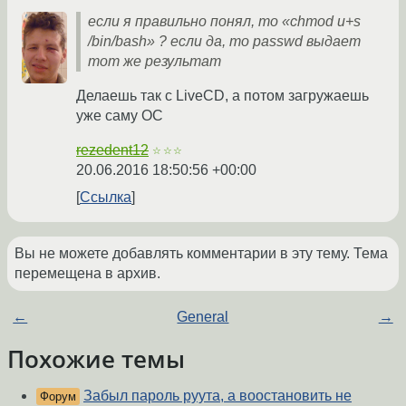
если я правильно понял, то «chmod u+s
/bin/bash» ? если да, то passwd выдает
тот же результат
Делаешь так с LiveCD, а потом загружаешь
уже саму ОС
rezedent12
☆☆☆
20.06.2016 18:50:56 +00:00
Ссылка
Вы не можете добавлять комментарии в эту тему. Тема
перемещена в архив.
←
General
→
Похожие темы
Забыл пароль руута, а воостановить не
Форум