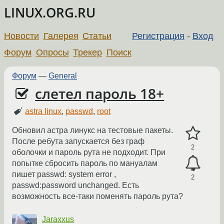
LINUX.ORG.RU
Новости
Галерея
Статьи
Регистрация
-
Вход
Форум
Опросы
Трекер
Поиск
Форум
—
General
слетел пароль 18+
astra linux
,
passwd
,
root
Обновил астра линукс на тестовые пакеты.
После ребута запускается без граф
2
оболочки и пароль рута не подходит. При
попытке сбросить пароль по мануалам
пишет passwd: system error ,
2
passwd:password unchanged. Есть
возможность все-таки поменять пароль рута?
Jaraxxus