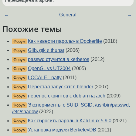
перемещена в архив.
←
General
→
Похожие темы
Как «ввести пароль» в Dockerfile
(2018)
Форум
Glib, gtk и thunar
(2006)
Форум
passwd стучится в kerberos
(2012)
Форум
OpenGL vs UT2004
(2005)
Форум
LOCALE - natty
(2011)
Форум
Перестал запускатся blender
(2007)
Форум
перенос скриптов с debian на arch
(2009)
Форум
Эксперименты с SUID, SGID, /usr/bin/passwd,
Форум
/etc/shadow
(2023)
Как сбросить пароль в Kali linux 5.9.0
(2021)
Форум
Установка модуля BerkeleyDB
(2011)
Форум