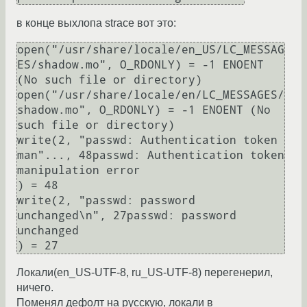
в конце выхлопа strace вот это:
open("/usr/share/locale/en_US/LC_MESSAG
ES/shadow.mo", O_RDONLY) = -1 ENOENT 
(No such file or directory)

open("/usr/share/locale/en/LC_MESSAGES/
shadow.mo", O_RDONLY) = -1 ENOENT (No 
such file or directory)

write(2, "passwd: Authentication token 
man"..., 48passwd: Authentication token 
manipulation error

) = 48

write(2, "passwd: password 
unchanged\n", 27passwd: password 
unchanged

Локали(en_US-UTF-8, ru_US-UTF-8) перегенерил,
ничего.
Поменял дефолт на русскую, локали в