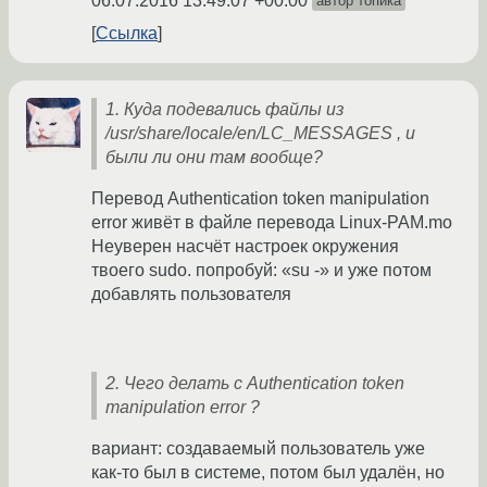
06.07.2016 13:49:07 +00:00
автор топика
Ссылка
1. Куда подевались файлы из
/usr/share/locale/en/LC_MESSAGES , и
были ли они там вообще?
Перевод Authentication token manipulation
error живёт в файле перевода Linux-PAM.mo
Неуверен насчёт настроек окружения
твоего sudo. попробуй: «su -» и уже потом
добавлять пользователя
2. Чего делать с Authentication token
manipulation error ?
вариант: создаваемый пользователь уже
как-то был в системе, потом был удалён, но