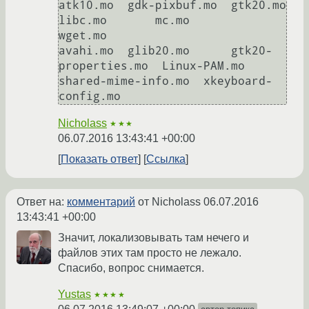
atk10.mo  gdk-pixbuf.mo  gtk20.mo             
libc.mo       mc.mo                
wget.mo

avahi.mo  glib20.mo      gtk20-
properties.mo  Linux-PAM.mo  
shared-mime-info.mo  xkeyboard-
config.mo
Nicholass
★★★
06.07.2016 13:43:41 +00:00
Показать ответ
Ссылка
Ответ на:
комментарий
от Nicholass
06.07.2016
13:43:41 +00:00
Значит, локализовывать там нечего и
файлов этих там просто не лежало.
Спасибо, вопрос снимается.
Yustas
★★★★