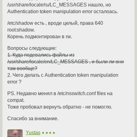
/usr/share/locale/ru/LC_MESSAGES нашло, но
Authentication token manipulation error осталоась.
/etc/shadow есть , вроде целый, права 640
root:shadow.
Корень подмонтирован в rw.
Вопросы следующие:
1. Куда подевались файлы из
/usr/share/locale/en/LC_MESSAGES , и были ли они
там вообще?
2. Чего делать с Authentication token manipulation
error ?
PS. Недавно менял в /etc/nsswitch.conf files на
compat.
Тоже пробовал вернуть обратно - не помогло.
Спасибо за внимание.
Yustas
★★★★