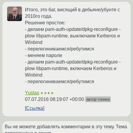
Итого, это баг, висящий в дебьяне/убунте с
2010го года.
Решение простое:
- делаем pam-auth-update/dpkg-reconfigure -
plow libpam-runtime, выключаем Kerberos и
Winbind
- перелогиниваемся/ребутимся
- меняем пароли
- делаем pam-auth-update/dpkg-reconfigure -
plow libpam-runtime, включаем Kerberos и
Winbind
- перелогиниваемся/ребутимся
Yustas
★★★★
07.07.2016 08:19:07 +00:00
автор топика
Ссылка
Вы не можете добавлять комментарии в эту тему. Тема