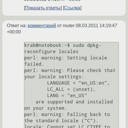
Показать ответы
Ссылка
Ответ на:
комментарий
от router
08.03.2011 14:19:47
+00:00
krab@notebook:~$ sudo dpkg-
reconfigure locales 

perl: warning: Setting locale 
failed.

perl: warning: Please check that 
your locale settings:

	LANGUAGE = "en_US:en",

	LC_ALL = (unset),

	LANG = "en_US"

    are supported and installed 
on your system.

perl: warning: Falling back to 
the standard locale ("C").

locale: Cannot set LC_CTYPE to 