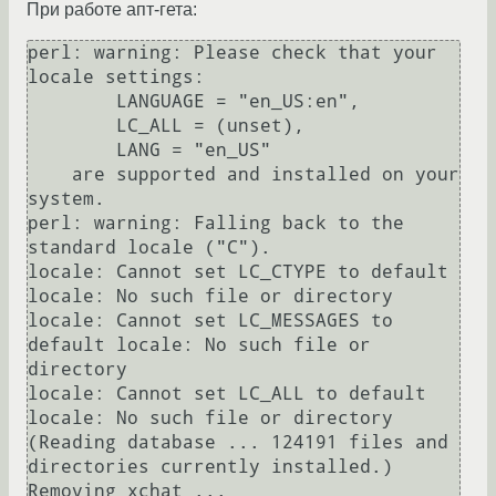
При работе апт-гета:
perl: warning: Please check that your 
locale settings:

	LANGUAGE = "en_US:en",

	LC_ALL = (unset),

	LANG = "en_US"

    are supported and installed on your 
system.

perl: warning: Falling back to the 
standard locale ("C").

locale: Cannot set LC_CTYPE to default 
locale: No such file or directory

locale: Cannot set LC_MESSAGES to 
default locale: No such file or 
directory

locale: Cannot set LC_ALL to default 
locale: No such file or directory

(Reading database ... 124191 files and 
directories currently installed.)

Removing xchat ...
