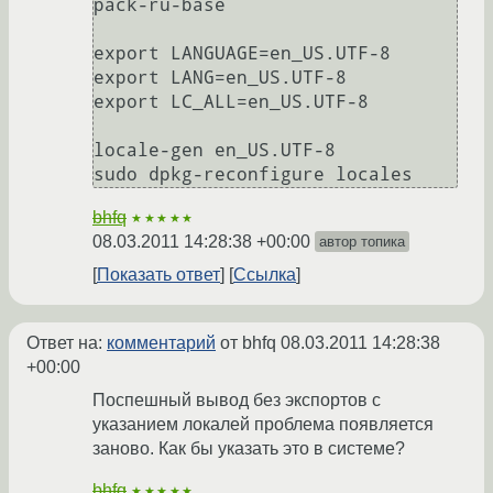
pack-ru-base

export LANGUAGE=en_US.UTF-8

export LANG=en_US.UTF-8

export LC_ALL=en_US.UTF-8

locale-gen en_US.UTF-8

bhfq
★★★★★
08.03.2011 14:28:38 +00:00
автор топика
Показать ответ
Ссылка
Ответ на:
комментарий
от bhfq
08.03.2011 14:28:38
+00:00
Поспешный вывод без экспортов с
указанием локалей проблема появляется
заново. Как бы указать это в системе?
bhfq
★★★★★