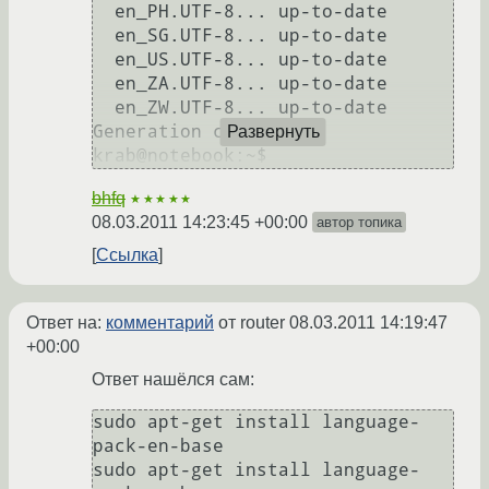
  en_PH.UTF-8... up-to-date

  en_SG.UTF-8... up-to-date

  en_US.UTF-8... up-to-date

  en_ZA.UTF-8... up-to-date

  en_ZW.UTF-8... up-to-date

Generation complete.

Развернуть
bhfq
★★★★★
08.03.2011 14:23:45 +00:00
автор топика
Ссылка
Ответ на:
комментарий
от router
08.03.2011 14:19:47
+00:00
Ответ нашёлся сам:
sudo apt-get install language-
pack-en-base

sudo apt-get install language-