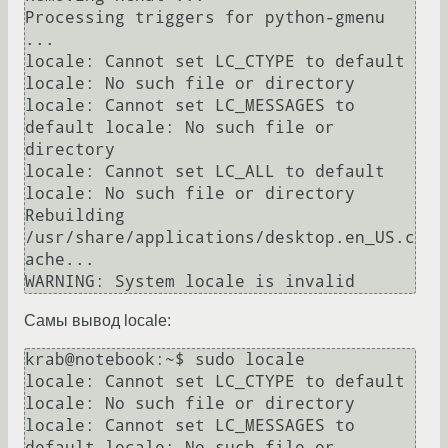
Processing triggers for python-gmenu 
...

locale: Cannot set LC_CTYPE to default 
locale: No such file or directory

locale: Cannot set LC_MESSAGES to 
default locale: No such file or 
directory

locale: Cannot set LC_ALL to default 
locale: No such file or directory

Rebuilding 
/usr/share/applications/desktop.en_US.c
ache...

Самы вывод locale:
krab@notebook:~$ sudo locale

locale: Cannot set LC_CTYPE to default 
locale: No such file or directory

locale: Cannot set LC_MESSAGES to 
default locale: No such file or 