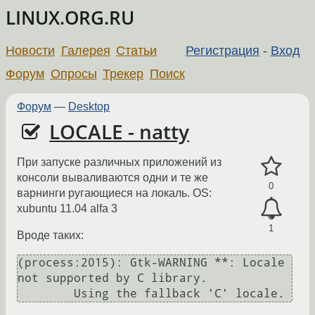
LINUX.ORG.RU
Новости
Галерея
Статьи
Регистрация
-
Вход
Форум
Опросы
Трекер
Поиск
Форум
—
Desktop
LOCALE - natty
При запуске различных приложений из
консоли вываливаются одни и те же
0
варнинги ругающиеся на локаль. OS:
xubuntu 11.04 alfa 3
1
Вроде таких:
(process:2015): Gtk-WARNING **: Locale 
not supported by C library.
