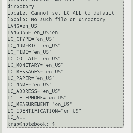
directory

locale: Cannot set LC_ALL to default 
locale: No such file or directory

LANG=en_US

LANGUAGE=en_US:en

LC_CTYPE="en_US"

LC_NUMERIC="en_US"

LC_TIME="en_US"

LC_COLLATE="en_US"

LC_MONETARY="en_US"

LC_MESSAGES="en_US"

LC_PAPER="en_US"

LC_NAME="en_US"

LC_ADDRESS="en_US"

LC_TELEPHONE="en_US"

LC_MEASUREMENT="en_US"

LC_IDENTIFICATION="en_US"

LC_ALL=

krab@notebook:~$ 