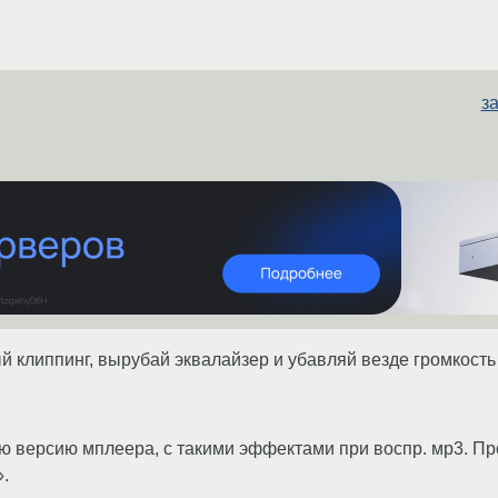
за
й клиппинг, вырубай эквалайзер и убавляй везде громкость 
ю версию мплеера, с такими эффектами при воспр. мр3. Пр
».