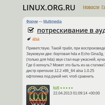
LINUX.ORG.RU
Новости
Г
Форум
—
Multimedia
потрескивание в ау
alsa
Приветствую. Такой трабл, при воспроизведе
Звуковухи две: бортовая hda и Echo Gina3g,
(только для hda) звук стал еще ужасней, куча
Где б копнуть? Может это быть из-за статик
дистр opensuse 12.2 x86_64 alsa 1.0.25
офтопика под рукой нет, чтоб сравнить
kott
★★★★★
22.04.2013 01:09:14 +00:00