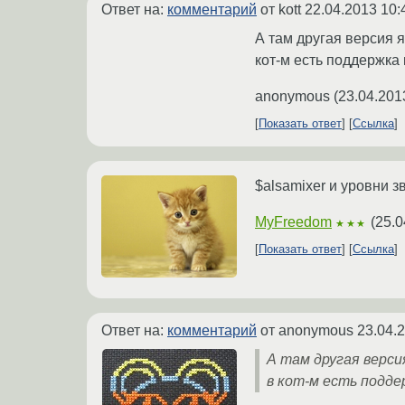
Ответ на:
комментарий
от kott
22.04.2013 10:
А там другая версия 
кот-м есть поддержка 
anonymous
(
23.04.201
Показать ответ
Ссылка
$alsamixer и уровни з
MyFreedom
(
25.0
★★★
Показать ответ
Ссылка
Ответ на:
комментарий
от anonymous
23.04.
А там другая верси
в кот-м есть подде