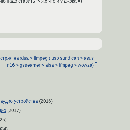
ию надо ставить ту же что и у джэка =)
стрял на alsa > ffmpeg ( usb sund cart > asus
→
n16 > gstreamer > alsa > ffmpeg > wowza)
аудио устройства
(2016)
дио
(2017)
25)
024)