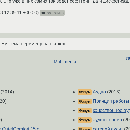
. Это уже в них самих так ведет себя гейн, да и дискретизац
3 12:39:11 +00:00
)
автор топика
ему. Тема перемещена в архив.
за
Multimedia
(2014)
Аудио
(2013)
Форум
20)
Принцип работы 
Форум
качественное ау
Форум
)
аудио сервер
(20
Форум
QuietComfort 15 с
сетевой аудит
(2
Форум