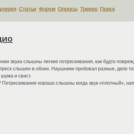
алерея
Статьи
Форум
Опросы
Трекер
Поиск
дио
нии звука слышны легкие потрескивания, как будто поврежд
 треск слышен в обоих. Наушники пробовал разные, дело тож
 шума и свист.
и? Потрескивания хорошо слышны когда звук «плотный», нап