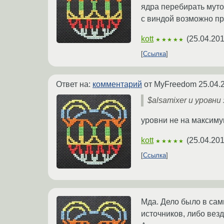
ядра перебирать мутор
с виндой возможно пр
kott
(
25.04.201
★★★★★
Ссылка
Ответ на:
комментарий
от MyFreedom
25.04.
$alsamixer и уровн
уровни не на максимум
kott
(
25.04.201
★★★★★
Ссылка
Мда. Дело было в сами
источников, либо везд