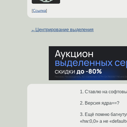
Ссылка
←
Центрирование выделения
1. Ставлю на софтовы
2. Версия ядра==?
3. Ещё помню багнуту
«hw:0,0» а не «default