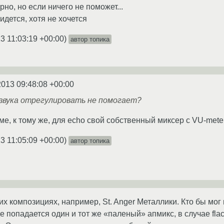
но, но если ничего не поможет...
идется, хотя не хочется
3 11:03:19 +00:00
)
автор топика
2013 09:48:08 +00:00
и звука отрегулировать не помогает?
е, к тому же, для echo свой собственный миксер с VU-mete
3 11:05:09 +00:00
)
автор топика
х композициях, например, St. Anger Металлики. Кто бы мог
е попадается один и тот же «паленый» апмикс, в случае flac