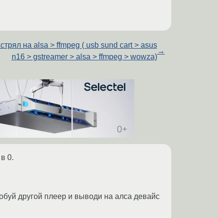
стрял на alsa > ffmpeg ( usb sund cart > asus
→
n16 > gstreamer > alsa > ffmpeg > wowza)
в 0.
обуй другой плеер и выводи на алса девайс