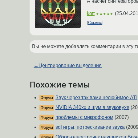
А насчет синтезаторов
kott
(
25.04.201
★★★★★
Ссылка
Вы не можете добавлять комментарии в эту т
←
Центрирование выделения
Похожие темы
Звук через так вами нелюбимое ATI
Форум
NVIDIA 340xx и шум в звуковухе
(20
Форум
проблемы с микрофоном
(2007)
Форум
sdl игры, потрескивание звука
(2009
Форум
Обзор-однострочнк наушников Bose 
Форум