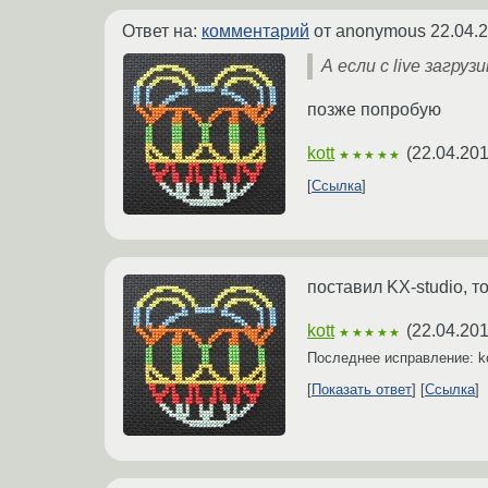
Ответ на:
комментарий
от anonymous
22.04.
А если с live загру
позже попробую
kott
(
22.04.201
★★★★★
Ссылка
поставил KX-studio, т
kott
(
22.04.201
★★★★★
Последнее исправление: k
Показать ответ
Ссылка