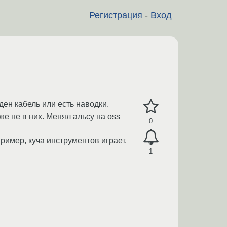
Регистрация
-
Вход
ен кабель или есть наводки.
е не в них. Менял альсу на oss
0
ример, куча инструментов играет.
1