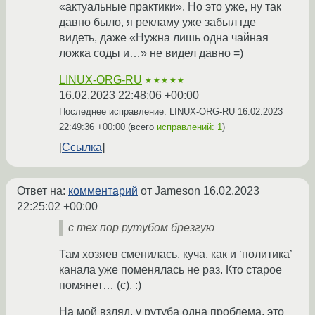
«актуальные практики». Но это уже, ну так
давно было, я рекламу уже забыл где
видеть, даже «Нужна лишь одна чайная
ложка соды и…» не видел давно =)
LINUX-ORG-RU
★★★★★
16.02.2023 22:48:06 +00:00
Последнее исправление: LINUX-ORG-RU
16.02.2023
22:49:36 +00:00
(всего
исправлений: 1
)
Ссылка
Ответ на:
комментарий
от Jameson
16.02.2023
22:25:02 +00:00
с тех пор рутубом брезгую
Там хозяев сменилась, куча, как и ‘политика’
канала уже поменялась не раз. Кто старое
помянет… (c). :)
На мой взляд, у рутуба одна проблема, это