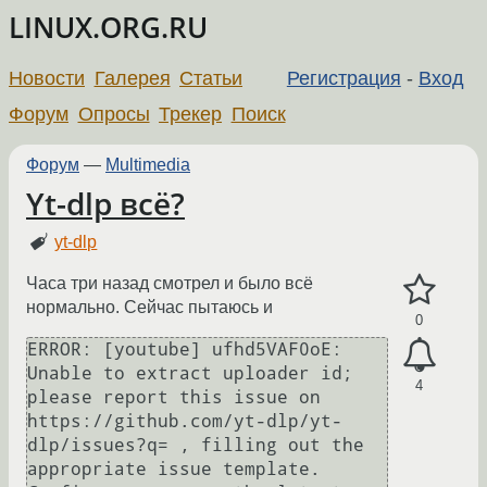
LINUX.ORG.RU
Новости
Галерея
Статьи
Регистрация
-
Вход
Форум
Опросы
Трекер
Поиск
Форум
—
Multimedia
Yt-dlp всё?
yt-dlp
Часа три назад смотрел и было всё
нормально. Сейчас пытаюсь и
0
ERROR: [youtube] ufhd5VAF0oE: 
Unable to extract uploader id; 
4
please report this issue on  
https://github.com/yt-dlp/yt-
dlp/issues?q= , filling out the 
appropriate issue template. 