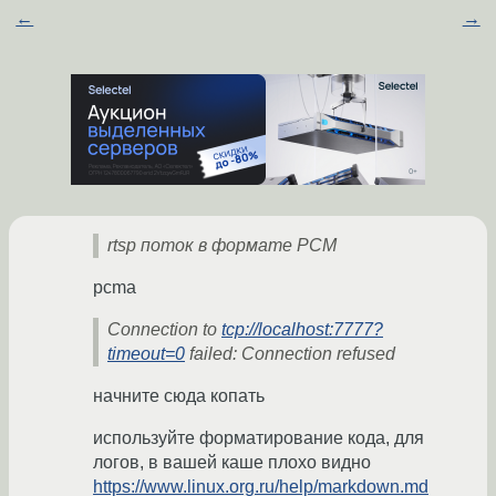
←
→
rtsp поток в формате PCM
pcma
Connection to
tcp://localhost:7777?
timeout=0
failed: Connection refused
начните сюда копать
используйте форматирование кода, для
логов, в вашей каше плохо видно
https://www.linux.org.ru/help/markdown.md