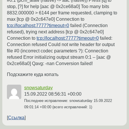
#0:1 (pcm_alaw (native) -> aac (native)) Press [q] to
stop, [?] for help [aac @ 0x2ce68a0] Too many bits
8832.000000 > 6144 per frame requested, clamping to
max [tcp @ 0x2c647e0] Connection to
tcp://localhost:7777?timeout=0
failed (Connection
refused), trying next address [tcp @ 0x2c647e0]
Connection to
tcp://localhost:7777?timeout=0
failed:
Connection refused Could not write header for output
file #0 (incorrect codec parameters ?): Connection
refused Error initializing output stream 0:1 – [aac @
0x2ce68a0] Qavg: -nan Conversion failed!
Подскажите куда копать
snowsaturday
15.09.2022 08:56:31 +00:00
Последнее исправление: snowsaturday
15.09.2022
09:01:14 +00:00
(всего исправлений: 1)
Ссылка