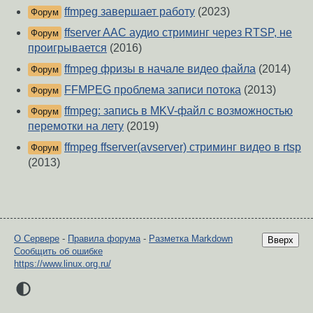
ffmpeg завершает работу
(2023)
Форум
ffserver AAC аудио стриминг через RTSP, не
Форум
проигрывается
(2016)
ffmpeg фризы в начале видео файла
(2014)
Форум
FFMPEG проблема записи потока
(2013)
Форум
ffmpeg: запись в MKV-файл с возможностью
Форум
перемотки на лету
(2019)
ffmpeg ffserver(avserver) стриминг видео в rtsp
Форум
(2013)
О Сервере
-
Правила форума
-
Разметка Markdown
Вверх
Сообщить об ошибке
https://www.linux.org.ru/