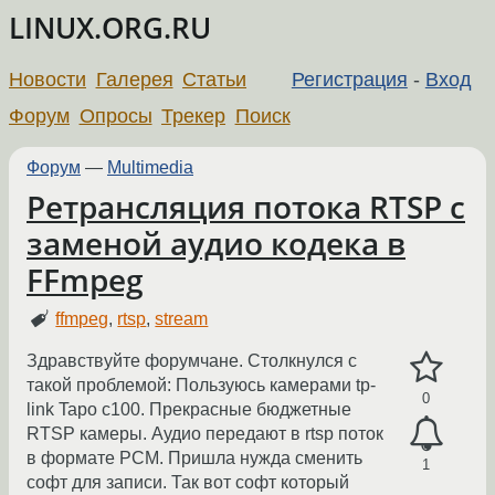
LINUX.ORG.RU
Новости
Галерея
Статьи
Регистрация
-
Вход
Форум
Опросы
Трекер
Поиск
Форум
—
Multimedia
Ретрансляция потока RTSP c
заменой аудио кодека в
FFmpeg
ffmpeg
,
rtsp
,
stream
Здравствуйте форумчане. Столкнулся с
такой проблемой: Пользуюсь камерами tp-
0
link Tapo c100. Прекрасные бюджетные
RTSP камеры. Аудио передают в rtsp поток
в формате PCM. Пришла нужда сменить
1
софт для записи. Так вот софт который