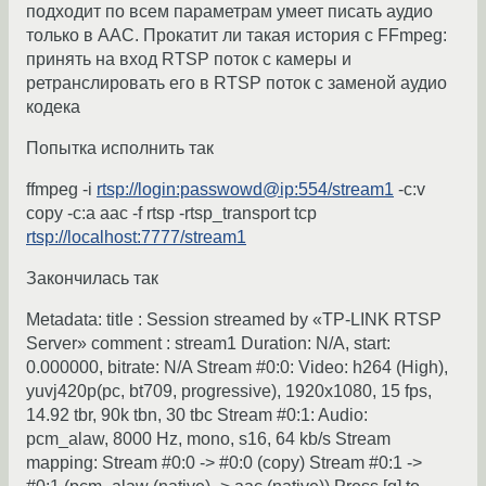
подходит по всем параметрам умеет писать аудио
только в AAC. Прокатит ли такая история с FFmpeg:
принять на вход RTSP поток с камеры и
ретранслировать его в RTSP поток с заменой аудио
кодека
Попытка исполнить так
ffmpeg -i
rtsp://login:passwowd@ip:554/stream1
-c:v
copy -c:a aac -f rtsp -rtsp_transport tcp
rtsp://localhost:7777/stream1
Закончилась так
Metadata: title : Session streamed by «TP-LINK RTSP
Server» comment : stream1 Duration: N/A, start:
0.000000, bitrate: N/A Stream #0:0: Video: h264 (High),
yuvj420p(pc, bt709, progressive), 1920x1080, 15 fps,
14.92 tbr, 90k tbn, 30 tbc Stream #0:1: Audio:
pcm_alaw, 8000 Hz, mono, s16, 64 kb/s Stream
mapping: Stream #0:0 -> #0:0 (copy) Stream #0:1 ->