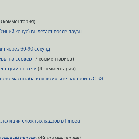
3 комментария)
(синий конус) вылетает после паузы
m через 60-90 секунд
еры на сервер
(7 комментариев)
ет стрим по сети
(4 комментария)
вого масштаба или помогите настроить OBS
ансляции сложных кадров в ffmpeg
твенный сервер
(49 комментариев)