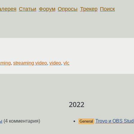
алерея
Статьи
Форум
Опросы
Трекер
Поиск
aming
,
streaming video
,
video
,
vlc
2022
ы
(4 комментария)
Trovo и OBS Stud
General