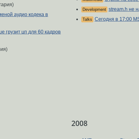
тария)
stream.h не 
Development
еной аудио кодека в
Сегодня в 17:00 M
Talks
е грузит цп для 60 кадров
ия)
2008