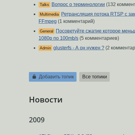
Вопрос о терминологии
(132 коммен
Talks
Ретрансляция потока RTSP c зам
Multimedia
FFmpeg
(1 комментарий)
Посоветуйте сжатие которое меньш
General
1080p по 100mb/s
(5 комментариев)
glusterfs - А он нужен ?
(2 комментар
Admin
Добавить топик
Все топики
Новости
2009