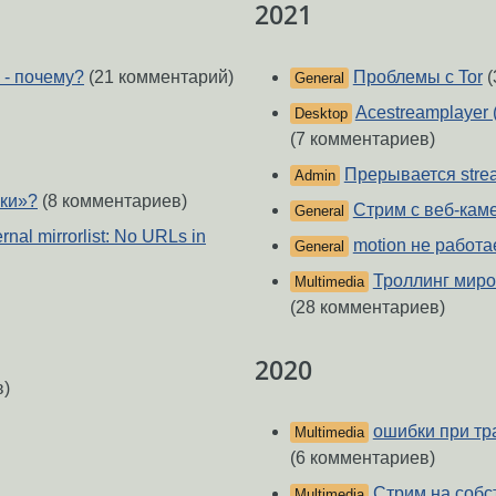
2021
 - почему?
(21 комментарий)
Проблемы с Tor
(
General
Acestreamplayer 
Desktop
(7 комментариев)
Прерывается strea
Admin
оки»?
(8 комментариев)
Стрим с веб-кам
General
nal mirrorlist: No URLs in
motion не работа
General
Троллинг миро
Multimedia
(28 комментариев)
2020
в)
ошибки при тр
Multimedia
(6 комментариев)
Стрим на собс
Multimedia