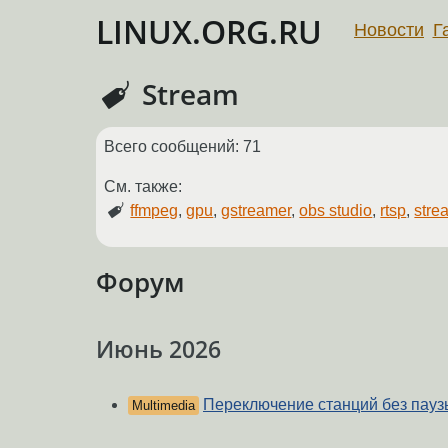
LINUX.ORG.RU
Новости
Г
Stream
Всего сообщений: 71
См. также:
ffmpeg
,
gpu
,
gstreamer
,
obs studio
,
rtsp
,
stre
Форум
Июнь 2026
Переключение станций без пауз
Multimedia