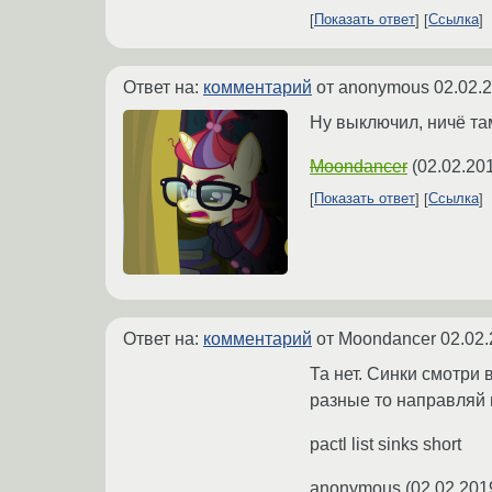
Показать ответ
Ссылка
Ответ на:
комментарий
от anonymous
02.02.
Ну выключил, ничё та
Moondancer
(
02.02.20
Показать ответ
Ссылка
Ответ на:
комментарий
от Moondancer
02.02.
Та нет. Синки смотри 
разные то направляй 
pactl list sinks short
anonymous
(
02.02.201