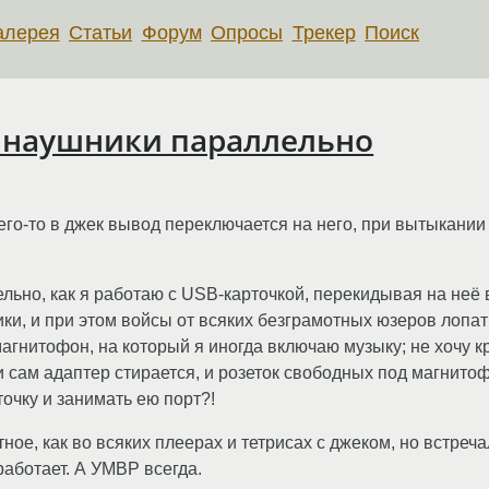
алерея
Статьи
Форум
Опросы
Трекер
Поиск
и наушники параллельно
его-то в джек вывод переключается на него, при вытыкании
льно, как я работаю с USB-карточкой, перекидывая на неё 
и, и при этом войсы от всяких безграмотных юзеров лопат
агнитофон, на который я иногда включаю музыку; не хочу к
 сам адаптер стирается, и розеток свободных под магнитофо
точку и занимать ею порт?!
ое, как во всяких плеерах и тетрисах с джеком, но встречал
аботает. А УМВР всегда.