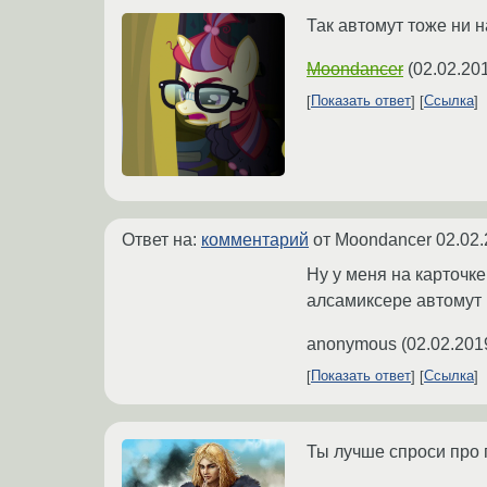
Так автомут тоже ни н
Moondancer
(
02.02.20
Показать ответ
Ссылка
Ответ на:
комментарий
от Moondancer
02.02.
Ну у меня на карточке
алсамиксере автомут 
anonymous
(
02.02.201
Показать ответ
Ссылка
Ты лучше спроси про п