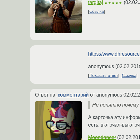
targitaj
(
02.02.
★★★★★
Ссылка
https://www.dhresourc
anonymous
(
02.02.201
Показать ответ
Ссылка
Ответ на:
комментарий
от anonymous
02.02.
Не понятно почему
А карточка эту инфор
есть, включал-выключ
Moondancer
(
02.02.20