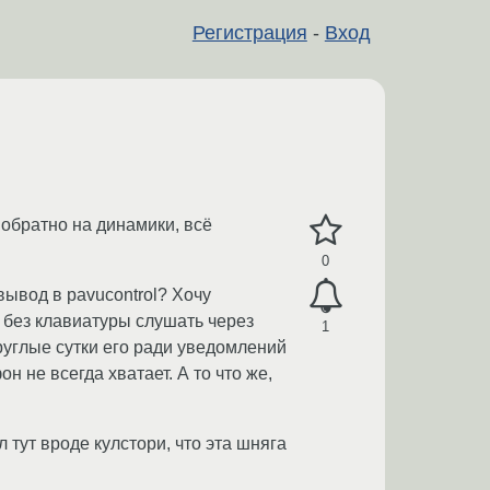
Регистрация
-
Вход
 обратно на динамики, всё
0
вывод в pavucontrol? Хочу
 без клавиатуры слушать через
1
руглые сутки его ради уведомлений
н не всегда хватает. А то что же,
 тут вроде кулстори, что эта шняга