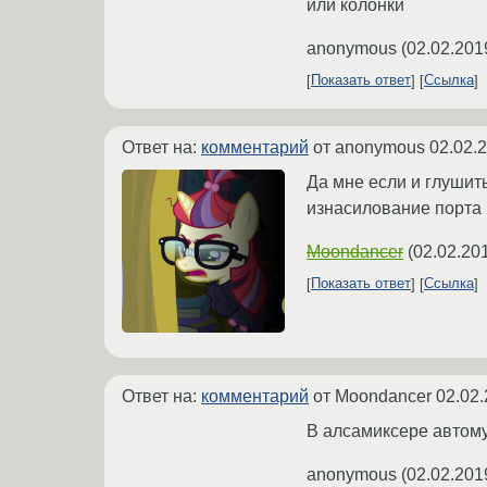
или колонки
anonymous
(
02.02.201
Показать ответ
Ссылка
Ответ на:
комментарий
от anonymous
02.02.
Да мне если и глушить
изнасилование порта 
Moondancer
(
02.02.20
Показать ответ
Ссылка
Ответ на:
комментарий
от Moondancer
02.02.
В алсамиксере автому
anonymous
(
02.02.201