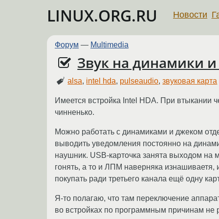
LINUX.ORG.RU
Новости
Г
Форум
—
Multimedia
Звук на динамики 
alsa
,
intel hda
,
pulseaudio
,
звуковая карта
Имеется встройка Intel HDA. При втыкании ч
чинненько.
Можно работать с динамиками и джеком отде
выводить уведомления постоянно на динамик
наушник. USB-карточка занята выходом на м
гонять, а то и ЛПМ наверняка изнашиваетя, и
покупать ради третьего канала ещё одну кар
Я-то полагаю, что там переключение аппаратн
во встройках по программным причинам не р