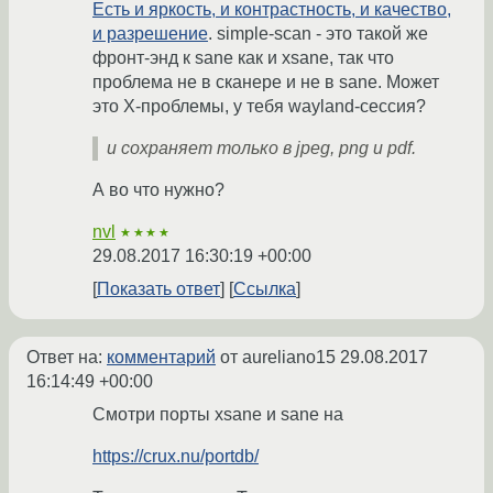
Есть и яркость, и контрастность, и качество,
и разрешение
. simple-scan - это такой же
фронт-энд к sane как и xsane, так что
проблема не в сканере и не в sane. Может
это X-проблемы, у тебя wayland-сессия?
и сохраняет только в jpeg, png и pdf.
А во что нужно?
nvl
★★★★
29.08.2017 16:30:19 +00:00
Показать ответ
Ссылка
Ответ на:
комментарий
от aureliano15
29.08.2017
16:14:49 +00:00
Смотри порты xsane и sane на
https://crux.nu/portdb/