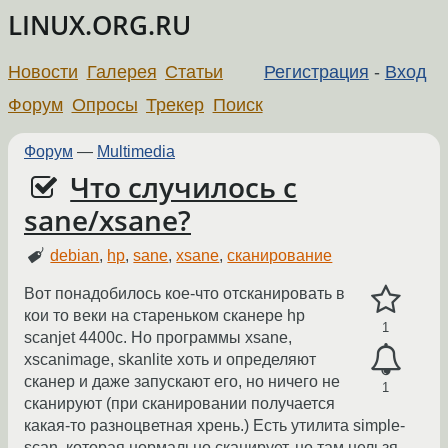
LINUX.ORG.RU
Новости
Галерея
Статьи
Регистрация
-
Вход
Форум
Опросы
Трекер
Поиск
Форум
—
Multimedia
Что случилось с
sane/xsane?
debian
,
hp
,
sane
,
xsane
,
сканирование
Вот понадобилось кое-что отсканировать в
кои то веки на стареньком сканере hp
1
scanjet 4400c. Но программы xsane,
xscanimage, skanlite хоть и определяют
сканер и даже запускают его, но ничего не
1
сканируют (при сканировании получается
какая-то разноцветная хрень.) Есть утилита simple-
scan, которая нормально сканирует, но там нельзя