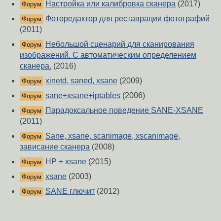
Настройка или калибровка сканера
(2017)
Форум
Фоторедактор для реставрации фотографий
Форум
(2011)
Небольшой сценарий для сканирования
Форум
изображений. С автоматическим определением
сканера.
(2016)
xinetd, saned, xsane
(2009)
Форум
sane+xsane+iptables
(2006)
Форум
Парадоксальное поведение SANE-XSANE
Форум
(2011)
Sane, xsane, scanimage, xscanimage,
Форум
зависание сканера
(2008)
HP + xsane
(2015)
Форум
xsane
(2003)
Форум
SANE глючит
(2012)
Форум